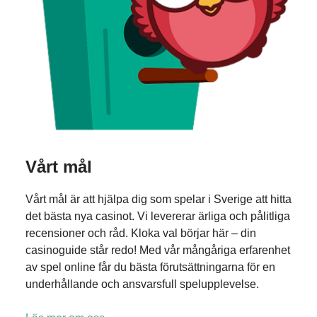
Vårt mål
Vårt mål är att hjälpa dig som spelar i Sverige att hitta
det bästa nya casinot. Vi levererar ärliga och pålitliga
recensioner och råd. Kloka val börjar här – din
casinoguide står redo! Med vår mångåriga erfarenhet
av spel online får du bästa förutsättningarna för en
underhållande och ansvarsfull spelupplevelse.