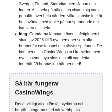
Sverige, Finland, Storbritannien, Japan och
Indien. Att spela på nätcasino visade sig vara
populärt över hela världen, vilket kanske inte är
helt oväntat med tanke på hur spännande det
kan vara att spela.
Idag
: Grundarna lämnade över stafettpinnen i
slutet av 2025 till 3 nya personer som alla
brinner för casinospel och rättvist spelande. De
kommer att ta CasinoWings in i framtiden med
nya casinon, nya slots och allt vad detta
innebär. Vi hoppas du hänger med!
Så här fungerar
CasinoWings
Det är viktigt att du förstår styrkorna och
begränsningarna med vår webbplats.