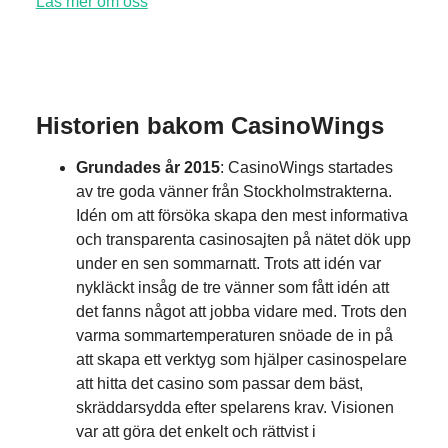
Läs mer om oss
Historien bakom CasinoWings
Grundades år 2015
: CasinoWings startades
av tre goda vänner från Stockholmstrakterna.
Idén om att försöka skapa den mest informativa
och transparenta casinosajten på nätet dök upp
under en sen sommarnatt. Trots att idén var
nykläckt insåg de tre vänner som fått idén att
det fanns något att jobba vidare med. Trots den
varma sommartemperaturen snöade de in på
att skapa ett verktyg som hjälper casinospelare
att hitta det casino som passar dem bäst,
skräddarsydda efter spelarens krav. Visionen
var att göra det enkelt och rättvist i