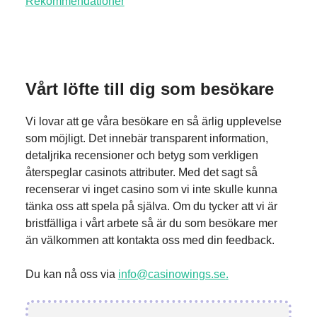
Rekommendationer
Vårt löfte till dig som besökare
Vi lovar att ge våra besökare en så ärlig upplevelse
som möjligt. Det innebär transparent information,
detaljrika recensioner och betyg som verkligen
återspeglar casinots attributer. Med det sagt så
recenserar vi inget casino som vi inte skulle kunna
tänka oss att spela på själva. Om du tycker att vi är
bristfälliga i vårt arbete så är du som besökare mer
än välkommen att kontakta oss med din feedback.
Du kan nå oss via
info@casinowings.se
.