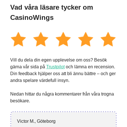
Vad våra läsare tycker om
CasinoWings
Vill du dela din egen upplevelse om oss? Besök
gärna vår sida på
Trustpilot
och lämna en recension.
Din feedback hjälper oss att bli ännu bättre – och ger
andra spelare värdefull insyn.
Nedan hittar du några kommentarer från våra trogna
besökare.
Victor M., Göteborg