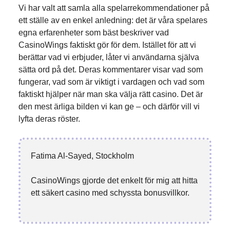
Vi har valt att samla alla spelarrekommendationer på
ett ställe av en enkel anledning: det är våra spelares
egna erfarenheter som bäst beskriver vad
CasinoWings faktiskt gör för dem. Istället för att vi
berättar vad vi erbjuder, låter vi användarna själva
sätta ord på det. Deras kommentarer visar vad som
fungerar, vad som är viktigt i vardagen och vad som
faktiskt hjälper när man ska välja rätt casino. Det är
den mest ärliga bilden vi kan ge – och därför vill vi
lyfta deras röster.
Fatima Al-Sayed, Stockholm
CasinoWings gjorde det enkelt för mig att hitta
ett säkert casino med schyssta bonusvillkor.