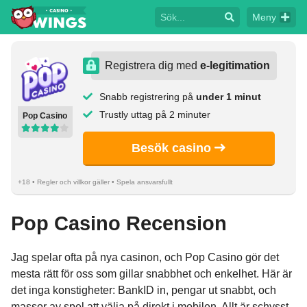
Meny
Registrera dig med
e-legitimation
Snabb registrering på
under 1 minut
Trustly uttag på 2 minuter
Pop Casino
Besök casino
+18 • Regler och villkor gäller • Spela ansvarsfullt
Pop Casino Recension
Jag spelar ofta på nya casinon, och Pop Casino gör det
mesta rätt för oss som gillar snabbhet och enkelhet. Här är
det inga konstigheter: BankID in, pengar ut snabbt, och
massor av spel att välja på direkt i mobilen. Allt är schysst