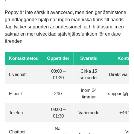
Poppy är inte särskilt avancerad, men den ger åtminstone
grundläggande hjälp när ingen människa finns till hands.
Jag tycker supporten är professionell och hjälpsam, men
saknar en mer utvecklad självhjälpsfunktion för enklare
ärenden.
Kontaktmetod
Öppettider
Svarstid
Kontakt
09:00 –
Cirka 15
Livechatt
Direkt via w
01:30
sekunder
Inom 24
E-post
24/7
support@pop
timmar
09:00 –
Telefon
Varierande
+46 10
01:30
När
Chattbot
Via 