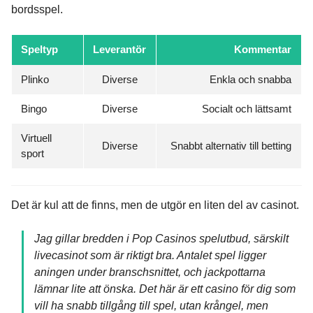
bordsspel.
Speltyp
Leverantör
Kommentar
Plinko
Diverse
Enkla och snabba
Bingo
Diverse
Socialt och lättsamt
Virtuell
Diverse
Snabbt alternativ till betting
sport
Det är kul att de finns, men de utgör en liten del av casinot.
Jag gillar bredden i Pop Casinos spelutbud, särskilt
livecasinot som är riktigt bra. Antalet spel ligger
aningen under branschsnittet, och jackpottarna
lämnar lite att önska. Det här är ett casino för dig som
vill ha snabb tillgång till spel, utan krångel, men