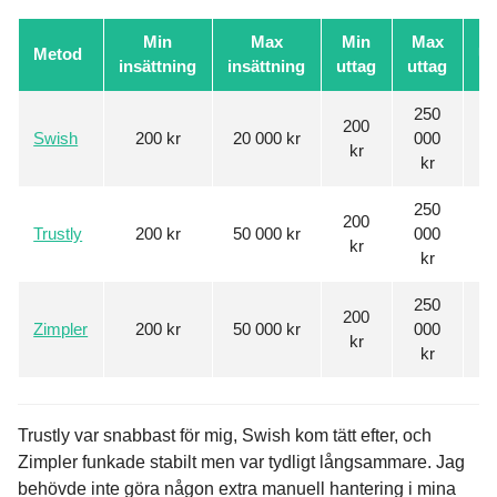
Min
Max
Min
Max
Metod
Ut
insättning
insättning
uttag
uttag
250
200
Swish
200 kr
20 000 kr
000
kr
kr
250
200
Trustly
200 kr
50 000 kr
000
kr
kr
250
200
Zimpler
200 kr
50 000 kr
000
kr
kr
Trustly var snabbast för mig, Swish kom tätt efter, och
Zimpler funkade stabilt men var tydligt långsammare. Jag
behövde inte göra någon extra manuell hantering i mina