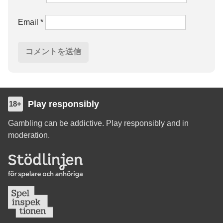
Email
*
Play responsibly
18+
Gambling can be addictive. Play responsibly and in
moderation.