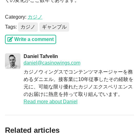
くの変化がここ数年であります。
Category:
カジノ
Tags:
カジノ
ギャンブル
Write a comment
Daniel Tafvelin
daniel@casinowings.com
カジノウィングスでコンテンツマネージャーを務
めるダニエル。接客業に10年従事したその経験を
元に、可能な限り優れたカジノエクスペリエンス
のお届けに熱意を持って取り組んでいます。
Read more about Daniel
Related articles