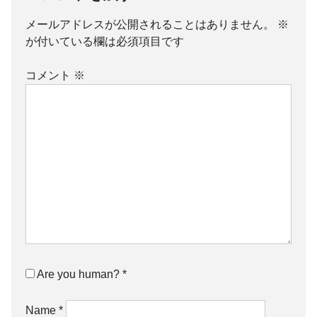
メールアドレスが公開されることはありません。
※
が付いている欄は必須項目です
コメント
※
Are you human?
*
Name
*