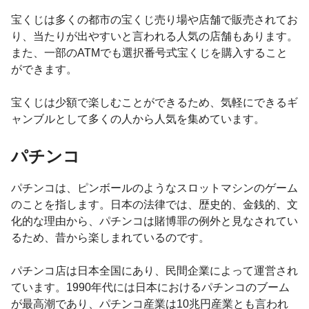
宝くじは多くの都市の宝くじ売り場や店舗で販売されてお
り、当たりが出やすいと言われる人気の店舗もあります。
また、一部の
ATM
でも選択番号式宝くじを購入すること
ができます。
宝くじは少額で楽しむことができるため、気軽にできるギ
ャンブルとして多くの人から人気を集めています。
パチンコ
パチンコは、ピンボールのようなスロットマシンのゲーム
のことを指します。日本の法律では、歴史的、金銭的、文
化的な理由から、パチンコは賭博罪の例外と見なされてい
るため、昔から楽しまれているのです。
パチンコ店は日本全国にあり、民間企業によって運営され
ています。
1990
年代には日本におけるパチンコのブーム
が最高潮であり、パチンコ産業は
10
兆円産業とも言われ