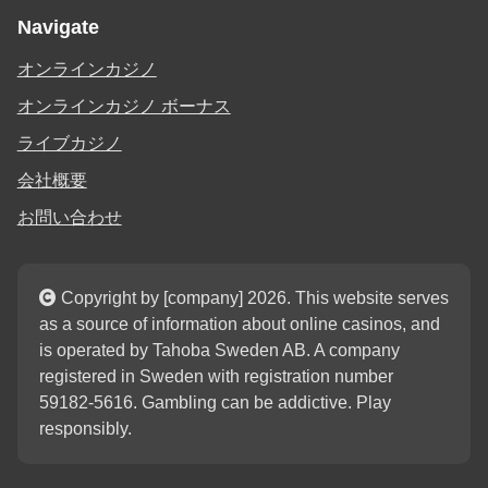
Navigate
オンラインカジノ
オンラインカジノ ボーナス
ライブカジノ
会社概要
お問い合わせ
Copyright by [company] 2026. This website serves
as a source of information about online casinos, and
is operated by Tahoba Sweden AB. A company
registered in Sweden with registration number
59182-5616. Gambling can be addictive. Play
responsibly.