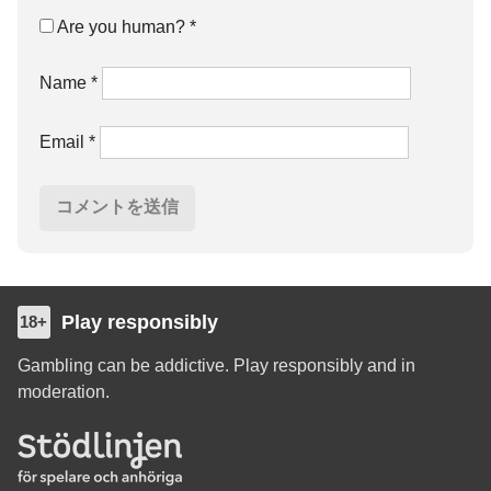
Are you human?
*
Name
*
Email
*
Play responsibly
18+
Gambling can be addictive. Play responsibly and in
moderation.