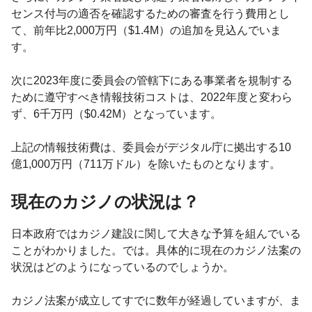
センス付与の適否を確認するための審査を行う費用とし
て、前年比
2,000
万円（
$1.4M
）の追加を見込んでいま
す。
次に
2023
年度に委員会の管轄下にある事業者を規制する
ために遵守すべき情報技術コストは、
2022
年度と変わら
ず、
6
千万円（
$0.42M
）となっています。
上記の情報技術費は、委員会がデジタル庁に拠出する
10
億
1,000
万円（
711
万ドル）を除いたものとなります。
現在のカジノの状況は？
日本政府ではカジノ建設に関して大きな予算を組んでいる
ことがわかりました。では。具体的に現在のカジノ法案の
状況はどのようになっているのでしょうか。
カジノ法案が成立してすでに数年が経過していますが、ま