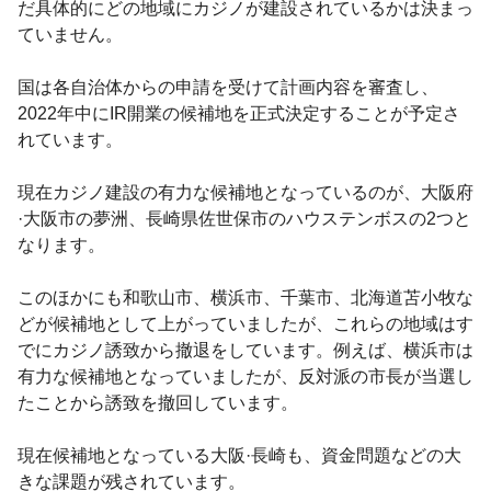
だ具体的にどの地域にカジノが建設されているかは決まっ
ていません。
国は各自治体からの申請を受けて計画内容を審査し、
2022
年中に
IR
開業の候補地を正式決定することが予定さ
れています。
現在カジノ建設の有力な候補地となっているのが、大阪府
·大阪市の夢洲、長崎県佐世保市のハウステンボスの
2
つと
なります。
このほかにも和歌山市、横浜市、千葉市、北海道苫小牧な
どが候補地として上がっていましたが、これらの地域はす
でにカジノ誘致から撤退をしています。例えば、横浜市は
有力な候補地となっていましたが、反対派の市長が当選し
たことから誘致を撤回しています。
現在候補地となっている大阪·長崎も、資金問題などの大
きな課題が残されています。