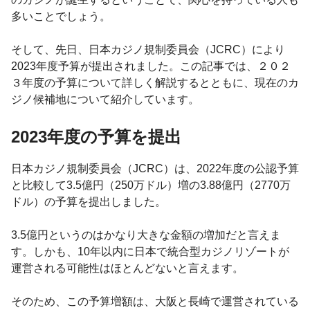
多いことでしょう。
そして、先日、日本カジノ規制委員会（
JCRC
）により
2023
年度予算が提出されました。この記事では、２０２
３年度の予算について詳しく解説するとともに、現在のカ
ジノ候補地について紹介しています。
2023
年度の予算を提出
日本カジノ規制委員会（
JCRC
）は、
2022
年度の公認予算
と比較して
3.5
億円（
250
万ドル）増の
3.88
億円（
2770
万
ドル）の予算を提出しました。
3.5
億円というのはかなり大きな金額の増加だと言えま
す。しかも、
10
年以内に日本で統合型カジノリゾートが
運営される可能性はほとんどないと言えます。
そのため、この予算増額は、大阪と長崎で運営されている