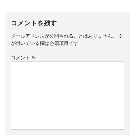
コメントを残す
メールアドレスが公開されることはありません。
※
が付いている欄は必須項目です
コメント
※