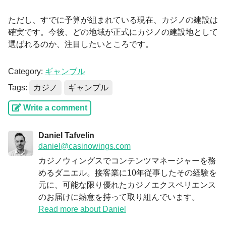
ただし、すでに予算が組まれている現在、カジノの建設は
確実です。今後、どの地域が正式にカジノの建設地として
選ばれるのか、注目したいところです。
Category:
ギャンブル
Tags:
カジノ
ギャンブル
Write a comment
Daniel Tafvelin
daniel@casinowings.com
カジノウィングスでコンテンツマネージャーを務
めるダニエル。接客業に10年従事したその経験を
元に、可能な限り優れたカジノエクスペリエンス
のお届けに熱意を持って取り組んでいます。
Read more about Daniel