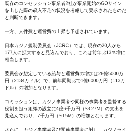
既存のコンセッション事業者
2
社が事業開始の
GO
サイン
を出した際の歳入不足の状況を考慮して要求されたものだ
と判断できます。
一方、人件費と運営費の上昇も予想されています。
日本カジノ規制委員会（
JCRC
）では、現在の
20
人から
177
人に拡大すると見込んでおり、これは前年比
13
％増に
相当します。
委員会が想定している給与と運営費の増加は
28
億
5000
万
円（
2134
万ドル）で、前年同期比で
1
億
6000
万円（
113
万
ドル）の増加となります。
コミッションは、カジノ事業者や同様の事業者を監督する
役割を担う組織の設立に
4
億
6
千万円（
$3.27M
）の支出を
見込んでおり、
7
千万円（
$0.5M
）の増加となります。
さらに、カジノ事業者及び関連事業者に対し、カジノライ