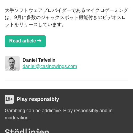
大手ソフトウェアプロバイダーであるマイクロゲーミング
は、9月に多数のジャックスポット機能付きのビデオスロ
ットをリリースしています。
Read article
Daniel Tafvelin
daniel@casinowings.com
Play responsibly
18+
Gambling can be addictive. Play responsibly and in
moderation.