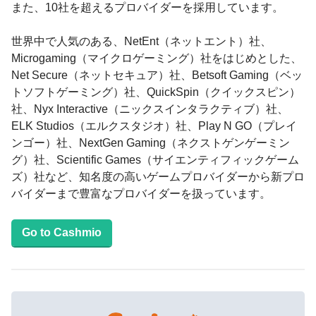
また、10社を超えるプロバイダーを採用しています。
世界中で人気のある、NetEnt（ネットエント）社、
Microgaming（マイクロゲーミング）社をはじめとした、
Net Secure（ネットセキュア）社、Betsoft Gaming（ベッ
トソフトゲーミング）社、QuickSpin（クイックスピン）
社、Nyx Interactive（ニックスインタラクティブ）社、
ELK Studios（エルクスタジオ）社、Play N GO（プレイ
ンゴー）社、NextGen Gaming（ネクストゲンゲーミン
グ）社、Scientific Games（サイエンティフィックゲーム
ズ）社など、知名度の高いゲームプロバイダーから新プロ
バイダーまで豊富なプロバイダーを扱っています。
Go to Cashmio