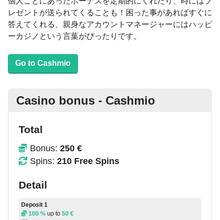
個人ごとにあったボーナスを定期的にくれたり、時にはプ
レゼントが送られてくることも！困った事があればすぐに
答えてくれる、親身なアカウントマネージャーにはハッピ
ーカジノという言葉がぴったりです。
Go to Cashmio
Casino bonus - Cashmio
Total
Bonus:
250 €
Spins:
210 Free Spins
Detail
Deposit 1
100 %
up to
50 €