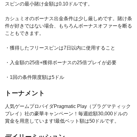
スピンの最小賭け金額は0.10ドルです。
カシュミオのボーナス出金条件は少し厳しめです。賭け条
件が好きではない場合、もちろんボーナスオファーを断る
こともできます。
・獲得したフリースピンは7日以内に使用すること
・入金額の25倍+獲得ボーナスの25倍プレイが必要
・1回の条件限度額は5ドル
トーナメント
人気ゲームプロバイダPragmatic Play（プラグマティック
プレイ）社の豪華キャンペーン！毎週総額30,000ドルの
賞金を用意しています!最低ベット額は50ドルです。
デイリーミッション