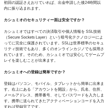
初回の認証さえおりていれば、出金申請した後24時間以
内に振り込まれます。
カシュミオのセキュリティー面は安全ですか？
カシュミオではすべての決済取引や個人情報を SSL技術
（Secure Sockets Layer）という暗号化テクノロジーによ
ってに完全に保護されています。SSLは世界標準のセキュ
リティ技術でもあり、多くのオンラインカジノでも採用さ
れています。そのため、カシュミオでは安心してゲームプ
レイを楽しむことが出来ます。
カシュミオへの登録は簡単ですか？
登録はパソコン、モバイル、タブレットから簡単に出来ま
す。右上にある「アカウントを開設」から、氏名、住所、
メールアドレス、携帯番号、そしてパスワードを入力しま
す。携帯に送られてきたアクティベーションコードを入力
すれば登録完了です。