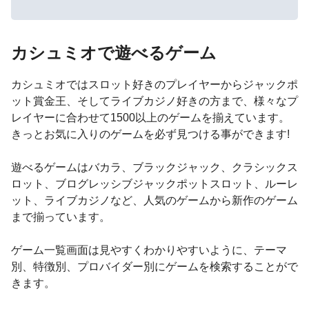
カシュミオで遊べるゲーム
カシュミオではスロット好きのプレイヤーからジャックポ
ット賞金王、そしてライブカジノ好きの方まで、様々なプ
レイヤーに合わせて1500以上のゲームを揃えています。
きっとお気に入りのゲームを必ず見つける事ができます!
遊べるゲームはバカラ、ブラックジャック、クラシックス
ロット、ブログレッシブジャックポットスロット、ルーレ
ット、ライブカジノなど、人気のゲームから新作のゲーム
まで揃っています。
ゲーム一覧画面は見やすくわかりやすいように、テーマ
別、特徴別、プロバイダー別にゲームを検索することがで
きます。