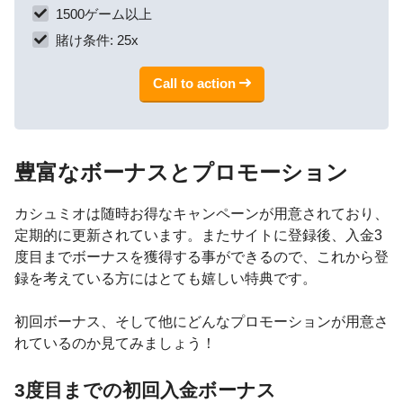
1500ゲーム以上
賭け条件: 25x
Call to action
豊富なボーナスとプロモーション
カシュミオは随時お得なキャンペーンが用意されており、
定期的に更新されています。またサイトに登録後、入金3
度目までボーナスを獲得する事ができるので、これから登
録を考えている方にはとても嬉しい特典です。
初回ボーナス、そして他にどんなプロモーションが用意さ
れているのか見てみましょう！
3度目までの初回入金ボーナス