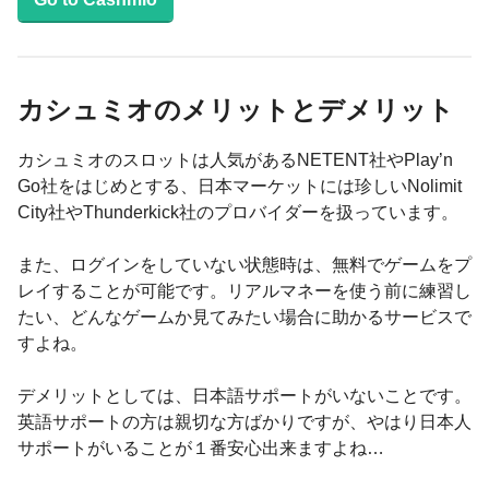
カシュミオのメリットとデメリット
カシュミオのスロットは人気があるNETENT社やPlay’n
Go社をはじめとする、日本マーケットには珍しいNolimit
City社やThunderkick社のプロバイダーを扱っています。
また、ログインをしていない状態時は、無料でゲームをプ
レイすることが可能です。リアルマネーを使う前に練習し
たい、どんなゲームか見てみたい場合に助かるサービスで
すよね。
デメリットとしては、日本語サポートがいないことです。
英語サポートの方は親切な方ばかりですが、やはり日本人
サポートがいることが１番安心出来ますよね…