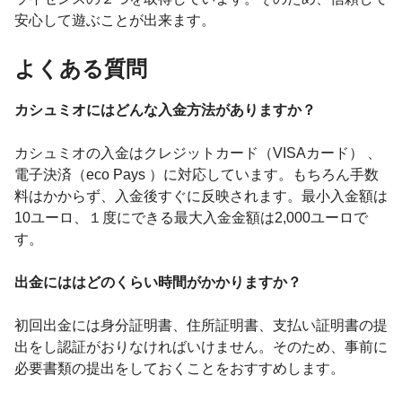
安心して遊ぶことが出来ます。
よくある質問
カシュミオにはどんな入金方法がありますか？
カシュミオの入金はクレジットカード（VISAカード） 、
電子決済（eco Pays ）に対応しています。もちろん手数
料はかからず、入金後すぐに反映されます。最小入金額は
10ユーロ、１度にできる最大入金金額は2,000ユーロで
す。
出金にははどのくらい時間がかかりますか？
初回出金には身分証明書、住所証明書、支払い証明書の提
出をし認証がおりなければいけません。そのため、事前に
必要書類の提出をしておくことをおすすめします。