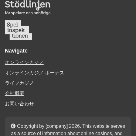
Navigate
オンラインカジノ
オンラインカジノ ボーナス
ライブカジノ
会社概要
お問い合わせ
Copyright by [company] 2026. This website serves
as a source of information about online casinos, and