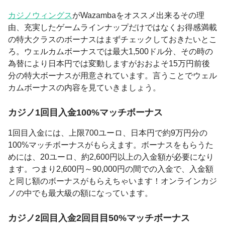
カジノウィングス
がWazambaをオススメ出来るその理
由、充実したゲームラインナップだけではなくお得感満載
の特大クラスのボーナスはまずチェックしておきたいとこ
ろ。ウェルカムボーナスでは最大1,500ドル分、その時の
為替により日本円では変動しますがおおよそ15万円前後
分の特大ボーナスが用意されています。言うことでウェル
カムボーナスの内容を見ていきましょう。
カジノ1回目入金100%マッチボーナス
1回目入金には、上限700ユーロ、日本円で約9万円分の
100%マッチボーナスがもらえます。ボーナスをもらうた
めには、20ユーロ、約2,600円以上の入金額が必要になり
ます。つまり2,600円～90,000円の間での入金で、入金額
と同じ額のボーナスがもらえちゃいます！オンラインカジ
ノの中でも最大級の額になっています。
カジノ2回目入金2回目目50%マッチボーナス