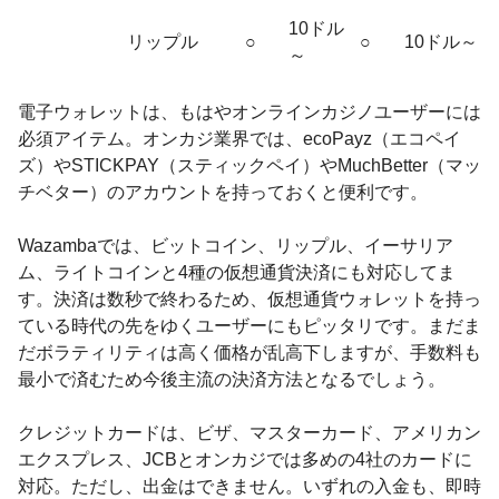
10ドル
リップル
○
○
10ドル～
～
電子ウォレットは、もはやオンラインカジノユーザーには
必須アイテム。オンカジ業界では、ecoPayz（エコペイ
ズ）やSTICKPAY（スティックペイ）やMuchBetter（マッ
チベター）のアカウントを持っておくと便利です。
Wazambaでは、ビットコイン、リップル、イーサリア
ム、ライトコインと4種の仮想通貨決済にも対応してま
す。決済は数秒で終わるため、仮想通貨ウォレットを持っ
ている時代の先をゆくユーザーにもピッタリです。まだま
だボラティリティは高く価格が乱高下しますが、手数料も
最小で済むため今後主流の決済方法となるでしょう。
クレジットカードは、ビザ、マスターカード、アメリカン
エクスプレス、JCBとオンカジでは多めの4社のカードに
対応。ただし、出金はできません。いずれの入金も、即時