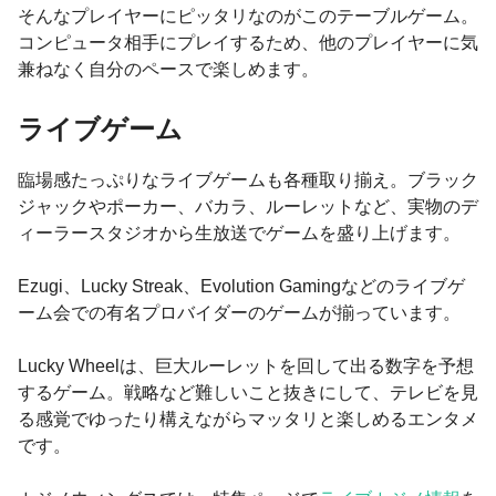
そんなプレイヤーにピッタリなのがこのテーブルゲーム。
コンピュータ相手にプレイするため、他のプレイヤーに気
兼ねなく自分のペースで楽しめます。
ライブゲーム
臨場感たっぷりなライブゲームも各種取り揃え。ブラック
ジャックやポーカー、バカラ、ルーレットなど、実物のデ
ィーラースタジオから生放送でゲームを盛り上げます。
Ezugi、Lucky Streak、Evolution Gamingなどのライブゲ
ーム会での有名プロバイダーのゲームが揃っています。
Lucky Wheelは、巨大ルーレットを回して出る数字を予想
するゲーム。戦略など難しいこと抜きにして、テレビを見
る感覚でゆったり構えながらマッタリと楽しめるエンタメ
です。