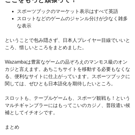
スポーツブックのマーケット表示はすべて英語
スロットなどのゲームのジャンル分けが少なく雑多
な表示
ということで包み隠さず、日本人プレイヤー目線でいいと
ころ、惜しいところをまとめました。
Wazambaは豊富なゲームの品ぞろえのマンモス級のオン
カジと言えます。あちこちサイトを移動する必要もなくな
る、便利なサイトに仕上がっています。スポーツブックに
関しては、ぜひとも日本語化を期待したいところ。
スロットも、テーブルゲームも、スポーツ観戦も！という
マルチギャンブラーにはもってこいのカジノ、普段遣い候
補としてイチオシです。
まとめ