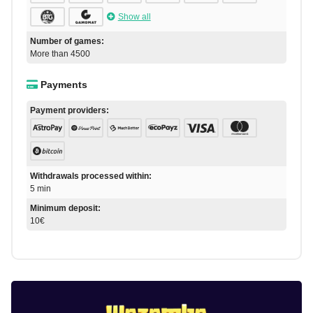
Show all
Number of games:
More than 4500
Payments
Payment providers:
Withdrawals processed within:
5 min
Minimum deposit:
10€