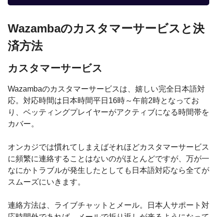
Wazambaのカスタマーサービスと決
済方法
カスタマーサービス
Wazambaのカスタマーサービスは、嬉しい完全日本語対
応。対応時間は日本時間平日16時～午前2時となってお
り、ベッティングプレイヤーがアクティブになる時間帯を
カバー。
オンカジでは慣れてしまえばそれほどカスタマーサービス
に頻繁に連絡することはないのがほとんどですが、万が一
なにかトラブルが発生したとしても日本語対応なら全てが
スムーズにいきます。
連絡方法は、ライブチャットとメール。日本人サポート対
応時間外であれば、メールで折り返しが来るようになって