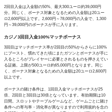
2回目入金は入金額の50%、最大300ユーロ約39,000円
分。同じく、ボーナス対象となるための入金額は20ユー
ロ2,600円以上です。2,600円～78,000円の入金で、1,300
円～39,000円のボーナスが手に入ります。
カジノ3回目入金100%マッチボーナス
3回目はマッチボーナス率が2回目の50%からさらに100%
にブースト、慣れてきた頃にまたガツンとボーナスが手に
入るところがプレイヤーに必要とされるものを押さえてい
る証拠。上限が500ユーロ約65,000円となります。同じ
く、ボーナス対象となるための入金額は20ユーロ2,600円
以上です。
ボーナスの賭け条件は、1回目入金マッチボーナスが25
倍、2回目と3回目は30倍となっています。有効期限は10
日間。スロットやテーブルゲームなど、ゲームごとに賭け
条件への寄与率・消化率が異なりますので利用規約を念の