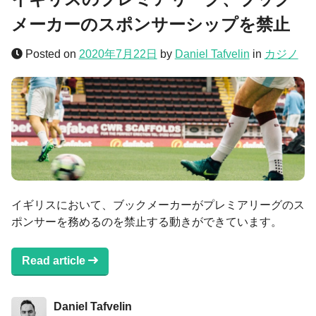
メーカーのスポンサーシップを禁止
Posted on
2020年7月22日
by
Daniel Tafvelin
in
カジノ
イギリスにおいて、ブックメーカーがプレミアリーグのス
ポンサーを務めるのを禁止する動きができています。
Read article
Daniel Tafvelin