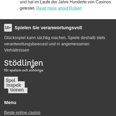
und hat im Laufe der Jahre Hunderte von Casinos
getestet.
Read more about Robert
Spielen Sie veranwortungsvoll
18+
Glücksspiel kann süchtig machen. Spiele deshalb stets
verantwortungsbewusst und in angemessenen
Verhältnissen
Menu
Beste online casino