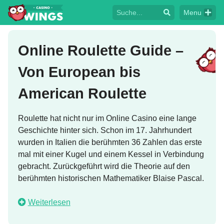
Menu
Online Roulette Guide –
Von European bis
American Roulette
Roulette hat nicht nur im Online Casino eine lange
Geschichte hinter sich. Schon im 17. Jahrhundert
wurden in Italien die berühmten 36 Zahlen das erste
mal mit einer Kugel und einem Kessel in Verbindung
gebracht. Zurückgeführt wird die Theorie auf den
berühmten historischen Mathematiker Blaise Pascal.
Weiterlesen