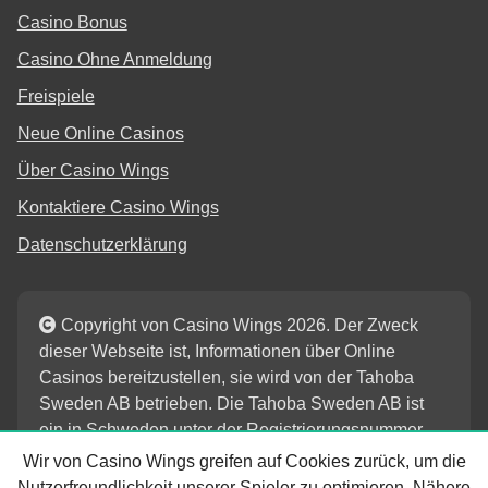
Casino Bonus
Casino Ohne Anmeldung
Freispiele
Neue Online Casinos
Über Casino Wings
Kontaktiere Casino Wings
Datenschutzerklärung
Copyright von Casino Wings 2026. Der Zweck
dieser Webseite ist, Informationen über Online
Casinos bereitzustellen, sie wird von der Tahoba
Sweden AB betrieben. Die Tahoba Sweden AB ist
ein in Schweden unter der Registrierungsnummer
559182-5616 eingetragenes Unternehmen.
Wir von Casino Wings greifen auf Cookies zurück, um die
Glücksspiel kann süchtig machen. Spiele stets
Nutzerfreundlichkeit unserer Spieler zu optimieren. Nähere