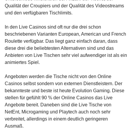
Qualität der Croupiers und der Qualität des Videostreams
und den verfügbaren Tischlimits.
In den Live Casinos sind oft nur die drei schon
beschriebenen Varianten European, American und French
Roulette verfügbar. Das liegt ganz einfach daran, dass
diese drei die beliebtesten Alternativen sind und das
Anbieten von Live Tischen sehr viel aufwendiger ist als ein
animiertes Spiel.
Angeboten werden die Tische nicht von den Online
Casinos selbst sondern von externen Dienstleistern. Der
bekannteste und beste ist heute Evolution Gaming. Diese
stellen für gefühlt 90 % der Online Casinos das Live
Angebote bereit. Daneben sind die Live Tische von
NetEnt, Microgaming und Playtech auch noch sehr
verbreitet, allerdings in einem deutlich geringeren
Ausmaß.