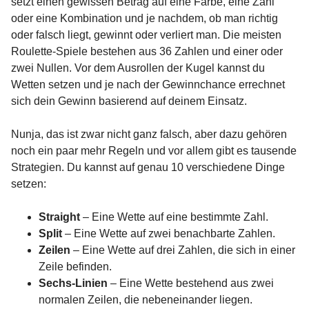
setzt einen gewissen Betrag auf eine Farbe, eine Zahl
oder eine Kombination und je nachdem, ob man richtig
oder falsch liegt, gewinnt oder verliert man. Die meisten
Roulette-Spiele bestehen aus 36 Zahlen und einer oder
zwei Nullen. Vor dem Ausrollen der Kugel kannst du
Wetten setzen und je nach der Gewinnchance errechnet
sich dein Gewinn basierend auf deinem Einsatz.
Nunja, das ist zwar nicht ganz falsch, aber dazu gehören
noch ein paar mehr Regeln und vor allem gibt es tausende
Strategien. Du kannst auf genau 10 verschiedene Dinge
setzen:
Straight
– Eine Wette auf eine bestimmte Zahl.
Split
– Eine Wette auf zwei benachbarte Zahlen.
Zeilen
– Eine Wette auf drei Zahlen, die sich in einer
Zeile befinden.
Sechs-Linien
– Eine Wette bestehend aus zwei
normalen Zeilen, die nebeneinander liegen.