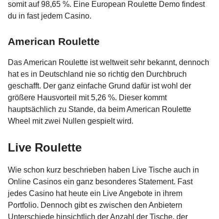
somit auf 98,65 %. Eine European Roulette Demo findest
du in fast jedem Casino.
American Roulette
Das American Roulette ist weltweit sehr bekannt, dennoch
hat es in Deutschland nie so richtig den Durchbruch
geschafft. Der ganz einfache Grund dafür ist wohl der
größere Hausvorteil mit 5,26 %. Dieser kommt
hauptsächlich zu Stande, da beim American Roulette
Wheel mit zwei Nullen gespielt wird.
Live Roulette
Wie schon kurz beschrieben haben Live Tische auch in
Online Casinos ein ganz besonderes Statement. Fast
jedes Casino hat heute ein Live Angebote in ihrem
Portfolio. Dennoch gibt es zwischen den Anbietern
Unterschiede hinsichtlich der Anzahl der Tische, der