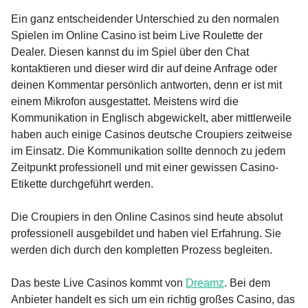
Ein ganz entscheidender Unterschied zu den normalen
Spielen im Online Casino ist beim Live Roulette der
Dealer. Diesen kannst du im Spiel über den Chat
kontaktieren und dieser wird dir auf deine Anfrage oder
deinen Kommentar persönlich antworten, denn er ist mit
einem Mikrofon ausgestattet. Meistens wird die
Kommunikation in Englisch abgewickelt, aber mittlerweile
haben auch einige Casinos deutsche Croupiers zeitweise
im Einsatz. Die Kommunikation sollte dennoch zu jedem
Zeitpunkt professionell und mit einer gewissen Casino-
Etikette durchgeführt werden.
Die Croupiers in den Online Casinos sind heute absolut
professionell ausgebildet und haben viel Erfahrung. Sie
werden dich durch den kompletten Prozess begleiten.
Das beste Live Casinos kommt von
Dreamz
. Bei dem
Anbieter handelt es sich um ein richtig großes Casino, das