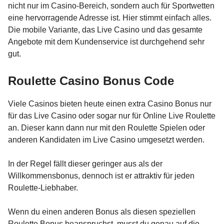
nicht nur im Casino-Bereich, sondern auch für Sportwetten
eine hervorragende Adresse ist. Hier stimmt einfach alles.
Die mobile Variante, das Live Casino und das gesamte
Angebote mit dem Kundenservice ist durchgehend sehr
gut.
Roulette Casino Bonus Code
Viele Casinos bieten heute einen extra Casino Bonus nur
für das Live Casino oder sogar nur für Online Live Roulette
an. Dieser kann dann nur mit den Roulette Spielen oder
anderen Kandidaten im Live Casino umgesetzt werden.
In der Regel fällt dieser geringer aus als der
Willkommensbonus, dennoch ist er attraktiv für jeden
Roulette-Liebhaber.
Wenn du einen anderen Bonus als diesen speziellen
Roulette Bonus beanspruchst, musst du genau auf die