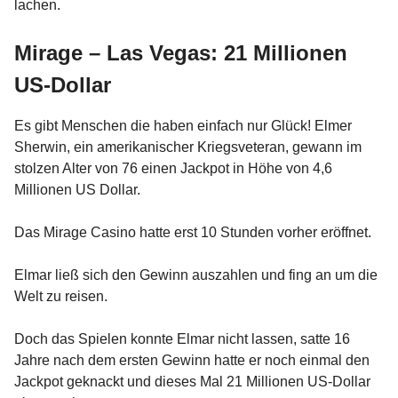
lachen.
Mirage – Las Vegas: 21 Millionen
US-Dollar
Es gibt Menschen die haben einfach nur Glück! Elmer
Sherwin, ein amerikanischer Kriegsveteran, gewann im
stolzen Alter von 76 einen Jackpot in Höhe von 4,6
Millionen US Dollar.
Das Mirage Casino hatte erst 10 Stunden vorher eröffnet.
Elmar ließ sich den Gewinn auszahlen und fing an um die
Welt zu reisen.
Doch das Spielen konnte Elmar nicht lassen, satte 16
Jahre nach dem ersten Gewinn hatte er noch einmal den
Jackpot geknackt und dieses Mal 21 Millionen US-Dollar