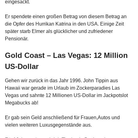
eingesackt.
Er spendete einen großen Betrag von diesem Betrag an
die Opfer des Hurrikan Katrina in den USA. Einige Zeit
später starb Elmer als glücklicher und zufriedener
Pensionär.
Gold Coast – Las Vegas: 12 Million
US-Dollar
Gehen wir zurück in das Jahr 1996. John Tippin aus
Hawaii war gerade im Urlaub im Zockerparadies Las
Vegas und sahnte 12 Millionen US-Dollar im Jackpotslot
Megabucks ab!
Er gab sein Geld anschließend für Frauen,Autos und
vielen weiteren Luxusgegenstände aus.