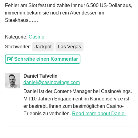
Fehler am Slot fest und zahlte ihr nur 6.500 US-Dollar aus,
immerhin bekam sie noch ein Abendessen im
Steakhaus……
Kategorie:
Casino
Stichwörter:
Jackpot
Las Vegas
Schreibe einen Kommentar
Daniel Tafvelin
daniel@casinowings.com
Daniel ist der Content-Manager bei CasinoWings.
Mit 10 Jahren Engagement im Kundenservice ist
er bestrebt, Ihnen zum bestmöglichen Casino-
Erlebnis zu verhelfen.
Read more about Daniel