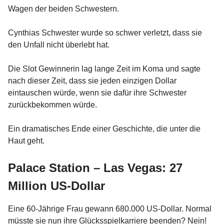
Wagen der beiden Schwestern.
Cynthias Schwester wurde so schwer verletzt, dass sie
den Unfall nicht überlebt hat.
Die Slot Gewinnerin lag lange Zeit im Koma und sagte
nach dieser Zeit, dass sie jeden einzigen Dollar
eintauschen würde, wenn sie dafür ihre Schwester
zurückbekommen würde.
Ein dramatisches Ende einer Geschichte, die unter die
Haut geht.
Palace Station – Las Vegas: 27
Million US-Dollar
Eine 60-Jährige Frau gewann 680.000 US-Dollar. Normal
müsste sie nun ihre Glücksspielkarriere beenden? Nein!