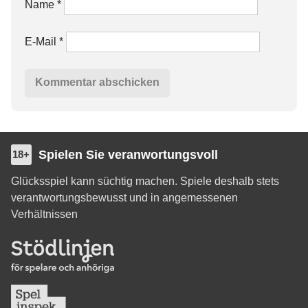
Name
*
E-Mail
*
Spielen Sie veranwortungsvoll
18+
Glücksspiel kann süchtig machen. Spiele deshalb stets
verantwortungsbewusst und in angemessenen
Verhältnissen