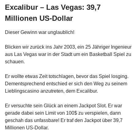
Excalibur – Las Vegas: 39,7
Millionen US-Dollar
Dieser Gewinn war unglaublich!
Blicken wir zurück ins Jahr 2003, ein 25 Jähriger Ingenieur
aus Las Vegas war in der Stadt um ein Basketball Spiel zu
schauen.
Er wollte etwas Zeit totschlagen, bevor das Spiel losging.
Dementsprechend entschied er sich den Weg zu seinem
Lieblingscasino anzutreten, dem Excalibur.
Er versuchte sein Glück an einem Jackpot Slot. Er war
gerade dabei sein Limit von 100$ zu verspielen, dann
geschah das unfassbare! Er traf den Jackpot über 39,7
Millionen US-Dollar.