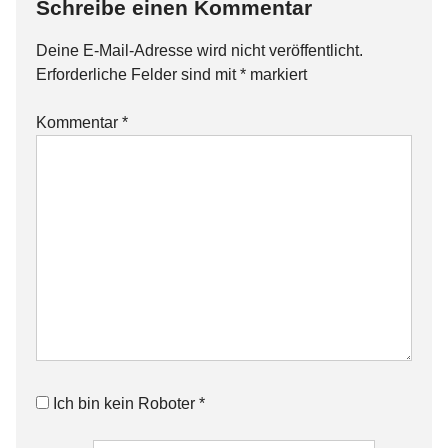
Schreibe einen Kommentar
Deine E-Mail-Adresse wird nicht veröffentlicht.
Erforderliche Felder sind mit
*
markiert
Kommentar
*
Ich bin kein Roboter
*