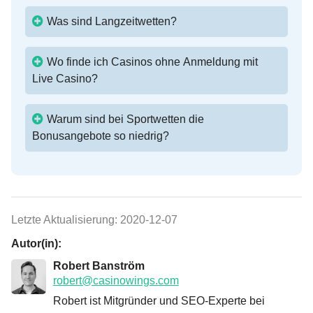
Was sind Langzeitwetten?
Wo finde ich Casinos ohne Anmeldung mit
Live Casino?
Warum sind bei Sportwetten die
Bonusangebote so niedrig?
Letzte Aktualisierung:
2020-12-07
Autor(in):
Robert Banström
robert@casinowings.com
Robert ist Mitgründer und SEO-Experte bei