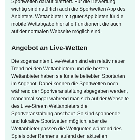
Sportwetten darauf platziert. Für die Bewertung
wichtig sind natürlich auch die Sportwetten App des
Anbieters. ​​Wettanbieter mit guter App bieten für die
mobile Wettabgabe hier alle Funktionen, die auch
auf der normalen Webseite möglich sind.
Angebot an Live-Wetten
Die sogenannten Live-Wetten sind ein relativ neuer
Trend bei den Wettanbietern und die besten
Wettanbieter haben sie für alle beliebten Sportarten
im Angebot. Dabei können die Sportwetten noch
während der Sportveranstaltung abgegeben werden,
manchmal sogar während man sich auf der Webseite
des Live-Stream Wettanbieters die
Sportveranstaltung anschaut. So sind spannende
und lukrative Sportwetten möglich, aber die
Wettanbieter passen die Wettquoten während des
Spiels oder Rennens laufend den aktuellen