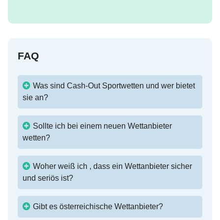
FAQ
Was sind Cash-Out Sportwetten und wer bietet
sie an?
Sollte ich bei einem neuen Wettanbieter
wetten?
Woher weiß ich , dass ein Wettanbieter sicher
und seriös ist?
Gibt es österreichische Wettanbieter?