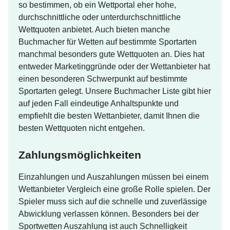
so bestimmen, ob ein Wettportal eher hohe,
durchschnittliche oder unterdurchschnittliche
Wettquoten anbietet. Auch bieten manche
Buchmacher für Wetten auf bestimmte Sportarten
manchmal besonders gute Wettquoten an. Dies hat
entweder Marketinggründe oder der Wettanbieter hat
einen besonderen Schwerpunkt auf bestimmte
Sportarten gelegt. Unsere Buchmacher Liste gibt hier
auf jeden Fall eindeutige Anhaltspunkte und
empfiehlt die besten Wettanbieter, damit Ihnen die
besten Wettquoten nicht entgehen.
Zahlungsmöglichkeiten
Einzahlungen und Auszahlungen müssen bei einem
Wettanbieter Vergleich eine große Rolle spielen. Der
Spieler muss sich auf die schnelle und zuverlässige
Abwicklung verlassen können. Besonders bei der
Sportwetten Auszahlung ist auch Schnelligkeit