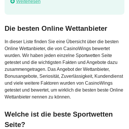
Weiterlesen
Die besten Online Wettanbieter
In dieser Liste finden Sie eine Übersicht über die besten
Online Wettanbieter, die von CasinoWings bewertet
wurden. Wir haben jeden einzelne Sportwetten Seite
getestet und die wichtigsten Fakten und Angebote dazu
zusammengetragen. Das Angebot der Wettanbieter,
Bonusangebote, Seriosität, Zuverlässigkeit, Kundendienst
und viele weitere Faktoren wurden von CasinoWings
getestet und bewertet, um wirklich die besten beste Online
Wettanbieter nennen zu können.
Welche ist die beste Sportwetten
Seite?