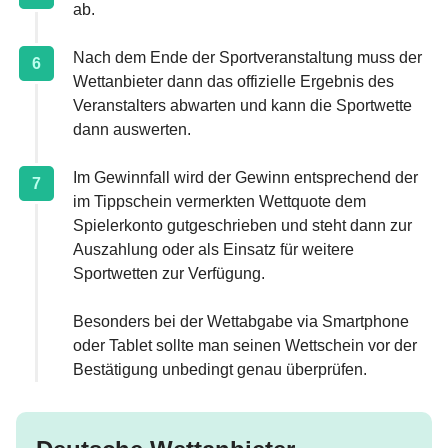
ab.
Nach dem Ende der Sportveranstaltung muss der
6
Wettanbieter dann das offizielle Ergebnis des
Veranstalters abwarten und kann die Sportwette
dann auswerten.
Im Gewinnfall wird der Gewinn entsprechend der
7
im Tippschein vermerkten Wettquote dem
Spielerkonto gutgeschrieben und steht dann zur
Auszahlung oder als Einsatz für weitere
Sportwetten zur Verfügung.
Besonders bei der Wettabgabe via Smartphone
oder Tablet sollte man seinen Wettschein vor der
Bestätigung unbedingt genau überprüfen.