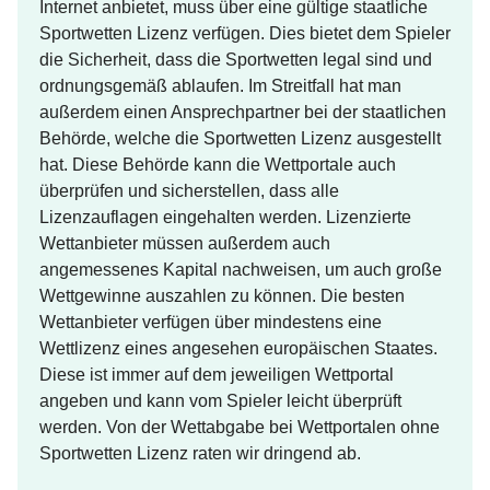
Internet anbietet, muss über eine gültige staatliche
Sportwetten Lizenz verfügen. Dies bietet dem Spieler
die Sicherheit, dass die Sportwetten legal sind und
ordnungsgemäß ablaufen. Im Streitfall hat man
außerdem einen Ansprechpartner bei der staatlichen
Behörde, welche die Sportwetten Lizenz ausgestellt
hat. Diese Behörde kann die Wettportale auch
überprüfen und sicherstellen, dass alle
Lizenzauflagen eingehalten werden. Lizenzierte
Wettanbieter müssen außerdem auch
angemessenes Kapital nachweisen, um auch große
Wettgewinne auszahlen zu können. Die besten
Wettanbieter verfügen über mindestens eine
Wettlizenz eines angesehen europäischen Staates.
Diese ist immer auf dem jeweiligen Wettportal
angeben und kann vom Spieler leicht überprüft
werden. Von der Wettabgabe bei Wettportalen ohne
Sportwetten Lizenz raten wir dringend ab.