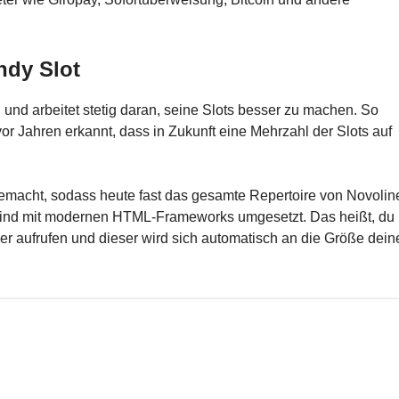
ndy Slot
und arbeitet stetig daran, seine Slots besser zu machen. So
r Jahren erkannt, dass in Zukunft eine Mehrzahl der Slots auf
emacht, sodass heute fast das gesamte Repertoire von Novolin
 sind mit modernen HTML-Frameworks umgesetzt. Das heißt, du
er aufrufen und dieser wird sich automatisch an die Größe dein