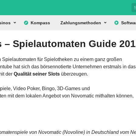
sinos
Kompass
Zahlungsmethoden
Softwa
s – Spielautomaten Guide 20
 Spielautomaten für Spielotheken zu einem ganz großen
ntube hat sich das börsennotierte Unternehmen erstmals in das
it der
Qualität seiner Slots
überzeugen.
spiele, Video Poker, Bingo, 3D-Games und
maten mit dem lokalen Angebot von Novomatic mithalten können,
omatenspiele von Novomatic (Novoline) in Deutschland vom Ne