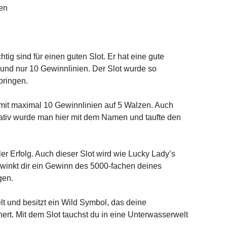
ten
htig sind für einen guten Slot. Er hat eine gute
 und nur 10 Gewinnlinien. Der Slot wurde so
bringen.
t mit maximal 10 Gewinnlinien auf 5 Walzen. Auch
ativ wurde man hier mit dem Namen und taufte den
ller Erfolg. Auch dieser Slot wird wie Lucky Lady’s
winkt dir ein Gewinn des 5000-fachen deines
gen.
lt und besitzt ein Wild Symbol, das deine
ert. Mit dem Slot tauchst du in eine Unterwasserwelt