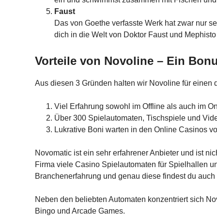
Faust
Das von Goethe verfasste Werk hat zwar nur s
dich in die Welt von Doktor Faust und Mephist
Vorteile von Novoline – Ein Bon
Aus diesen 3 Gründen halten wir Novoline für einen 
Viel Erfahrung sowohl im Offline als auch im O
Über 300 Spielautomaten, Tischspiele und Vi
Lukrative Boni warten in den Online Casinos v
Novomatic ist ein sehr erfahrener Anbieter und ist nic
Firma viele Casino Spielautomaten für Spielhallen u
Branchenerfahrung und genau diese findest du auch i
Neben den beliebten Automaten konzentriert sich No
Bingo und Arcade Games.