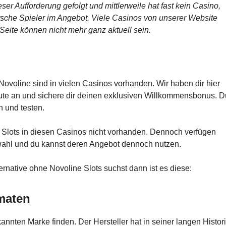
er Aufforderung gefolgt und mittlerweile hat fast kein Casino,
utsche Spieler im Angebot. Viele Casinos von unserer Website
 Seite können nicht mehr ganz aktuell sein.
Novoline sind in vielen Casinos vorhanden. Wir haben dir hier
ute an und sichere dir deinen exklusiven Willkommensbonus. D
n und testen.
Slots in diesen Casinos nicht vorhanden. Dennoch verfügen
ahl und du kannst deren Angebot dennoch nutzen.
rnative ohne Novoline Slots suchst dann ist es diese:
maten
annten Marke finden. Der Hersteller hat in seiner langen Histor