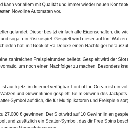
d kann vor allem mit Qualität und immer wieder neuen Konzep
besten Novoline Automaten vor.
ffer gelandet. Dieser besitzt einfach alle Eigenschaften, die wic
nd sogar ein Risikospiel. Gespielt wird dieser auf fünf Walzen
schieden hat, mit Book of Ra Deluxe einen Nachfolger herauszu
ine zahlreichen Freispielrunden beliebt. Gespielt wird der Slo
Novomatic, um noch einen Nachfolger zu machen. Besonders kre
st auch jetzt im Internet verfügbar. Lord of the Ocean ist ein vo
 Walzen und Gewinnlinien gespielt. Beim Gewinn des Jackpots 
tter-Symbol auf dich, die für Multiplikatoren und Freispiele sor
 zu 27.000 € gewinnen. Der Slot wird auf 10 Gewinnlinien gespie
lt und zusätzlich ein Scatter-Symbol, das dir Free Spins besch
d anderen Meereslebewesen.