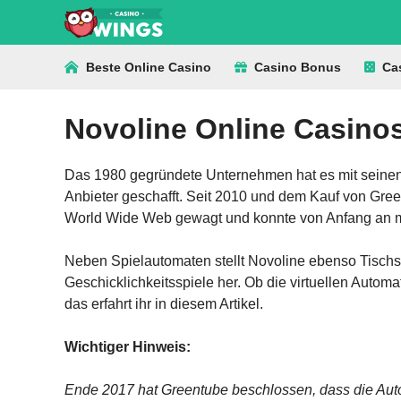
Beste Online Casino
Casino Bonus
Ca
Novoline Online Casino
Das 1980 gegründete Unternehmen hat es mit seinen
Anbieter geschafft. Seit 2010 und dem Kauf von Gree
World Wide Web gewagt und konnte von Anfang an m
Neben Spielautomaten stellt Novoline ebenso Tisch
Geschicklichkeitsspiele her. Ob die virtuellen Auto
das erfahrt ihr in diesem Artikel.
Wichtiger Hinweis:
Ende 2017 hat Greentube beschlossen, dass die Aut