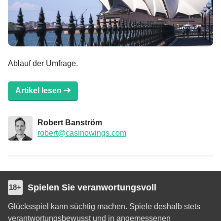
Ablauf der Umfrage.
Artikel lesen
Robert Banström
robert@casinowings.com
Spielen Sie veranwortungsvoll
18+
Glücksspiel kann süchtig machen. Spiele deshalb stets
verantwortungsbewusst und in angemessenen