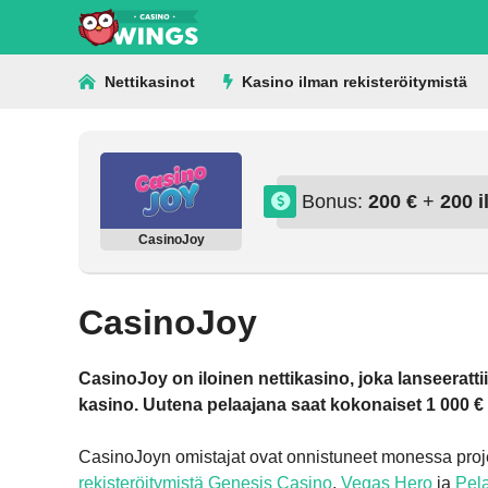
Nettikasinot
Kasino ilman rekisteröitymistä
Bonus:
200 €
+
200 i
CasinoJoy
CasinoJoy
CasinoJoy on iloinen nettikasino, joka lanseeratti
kasino. Uutena pelaajana saat kokonaiset 1 000 € 
CasinoJoyn omistajat ovat onnistuneet monessa pro
rekisteröitymistä
Genesis Casino
,
Vegas Hero
ja
Pel