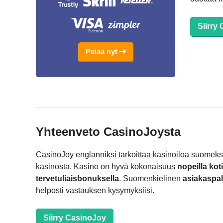
Siirry
Pelaa nyt
Yhteenveto CasinoJoysta
CasinoJoy englanniksi tarkoittaa kasinoiloa suomeksi
kasinosta. Kasino on hyvä kokonaisuus
nopeilla kot
tervetuliaisbonuksella
. Suomenkielinen
asiakaspal
helposti vastauksen kysymyksiisi.
Siirry CasinoJoy