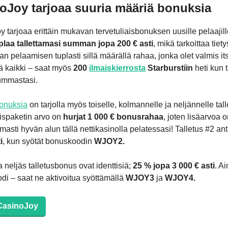
oJoy tarjoaa suuria määriä bonuksia
 tarjoaa erittäin mukavan tervetuliaisbonuksen uusille pelaaj
plaa tallettamasi summan jopa 200 € asti
, mikä tarkoittaa tiety
an pelaamisen tuplasti sillä määrällä rahaa, jonka olet valmis it
lä kaikki – saat myös
200
ilmaiskierrosta
Starburstiin
heti kun t
summastasi.
bonuksia
on tarjolla myös toiselle, kolmannelle ja neljännelle tal
aispaketin arvo on
hurjat 1 000 € bonusrahaa
, joten lisäarvoa o
masti hyvän alun tällä nettikasinolla pelatessasi! Talletus #2 an
i
, kun syötät bonuskoodin
WJOY2.
 neljäs talletusbonus ovat identtisiä;
25 % jopa 3 000 € asti
. A
i – saat ne aktivoitua syöttämällä
WJOY3
ja
WJOY4.
 CasinoJoy