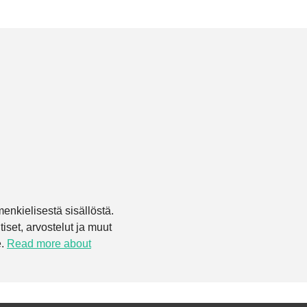
kielisestä sisällöstä.
tiset, arvostelut ja muut
e.
Read more about