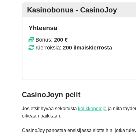
Kasinobonus - CasinoJoy
Yhteensä
Bonus:
200 €
Kierroksia:
200 ilmaiskierrosta
CasinoJoyn pelit
Jos etsit hyvää sekoitusta
kolikkopelejä
ja niitä täyd
oikeaan paikkaan.
CasinoJoy panostaa ensisijassa slotteihin, jotka tule