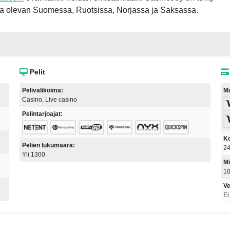
taa olevan Suomessa, Ruotsissa, Norjassa ja Saksassa.
Pelit
Pelivalikoima:
Ma
Casino, Live casino
Pelintarjoajat:
Ko
Pelien lukumäärä:
2
Yli 1300
Mi
10
Ve
Ei