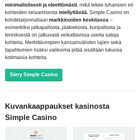
minimalistisesti ja eleettömästi
, mikä tekee tuhansien eri
kohteiden selaamisesta
miellyttävää.
Simple Casino on
kohdetarjonnaltaan
markkinoiden keskitasoa
–
esimerkiksi jalkapallosta, jääkiekosta, koripallosta ja
tenniksestä on jatkuvasti veikattavissa useita satoja
kohteita. Merkittävimpien kansainvälisten lajien sekä
tapahtumien lisäksi valikoima pitää sisällään lukuisia
kotimaisia kohteita.
Siirry Simple Casino
Kuvankaappaukset kasinosta
Simple Casino