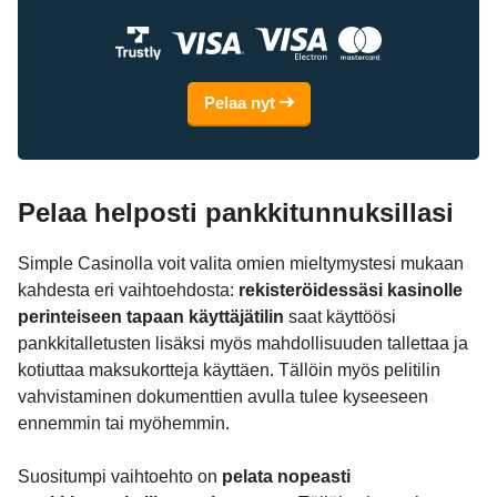
Pelaa nyt
Pelaa helposti pankkitunnuksillasi
Simple Casinolla voit valita omien mieltymystesi mukaan
kahdesta eri vaihtoehdosta:
rekisteröidessäsi kasinolle
perinteiseen tapaan käyttäjätilin
saat käyttöösi
pankkitalletusten lisäksi myös mahdollisuuden tallettaa ja
kotiuttaa maksukortteja käyttäen. Tällöin myös pelitilin
vahvistaminen dokumenttien avulla tulee kyseeseen
ennemmin tai myöhemmin.
Suositumpi vaihtoehto on
pelata nopeasti