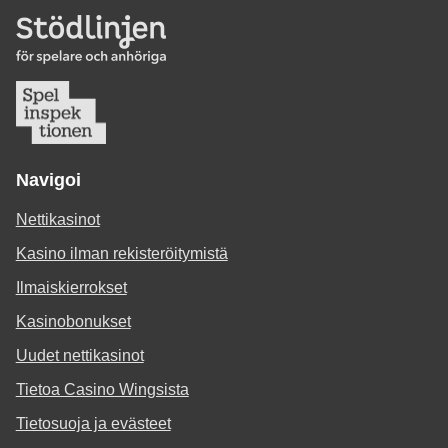
Navigoi
Nettikasinot
Kasino ilman rekisteröitymistä
Ilmaiskierrokset
Kasinobonukset
Uudet nettikasinot
Tietoa Casino Wingsista
Tietosuoja ja evästeet