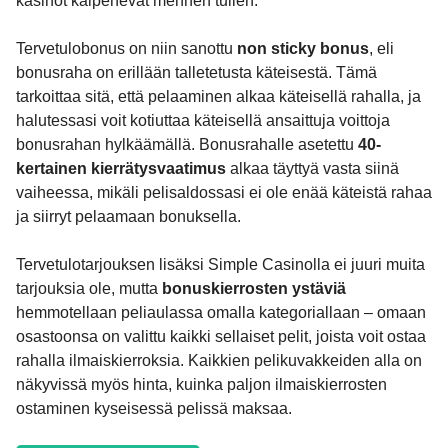
kasinot kalpenevat mennen tullen.
Tervetulobonus on niin sanottu
non sticky bonus
, eli
bonusraha on erillään talletetusta käteisestä. Tämä
tarkoittaa sitä, että pelaaminen alkaa käteisellä rahalla, ja
halutessasi voit kotiuttaa käteisellä ansaittuja voittoja
bonusrahan hylkäämällä. Bonusrahalle asetettu
40-
kertainen kierrätysvaatimus
alkaa täyttyä vasta siinä
vaiheessa, mikäli pelisaldossasi ei ole enää käteistä rahaa
ja siirryt pelaamaan bonuksella.
Tervetulotarjouksen lisäksi Simple Casinolla ei juuri muita
tarjouksia ole, mutta
bonuskierrosten ystäviä
hemmotellaan peliaulassa omalla kategoriallaan – omaan
osastoonsa on valittu kaikki sellaiset pelit, joista voit ostaa
rahalla ilmaiskierroksia. Kaikkien pelikuvakkeiden alla on
näkyvissä myös hinta, kuinka paljon ilmaiskierrosten
ostaminen kyseisessä pelissä maksaa.