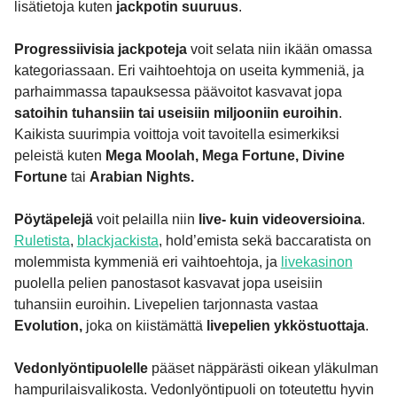
lisätietoja kuten
jackpotin suuruus
.
Progressiivisia jackpoteja
voit selata niin ikään omassa
kategoriassaan. Eri vaihtoehtoja on useita kymmeniä, ja
parhaimmassa tapauksessa päävoitot kasvavat jopa
satoihin tuhansiin tai useisiin miljooniin euroihin
.
Kaikista suurimpia voittoja voit tavoitella esimerkiksi
peleistä kuten
Mega Moolah, Mega Fortune, Divine
Fortune
tai
Arabian Nights.
Pöytäpelejä
voit pelailla niin
live- kuin videoversioina
.
Ruletista
,
blackjackista
, hold’emista sekä baccaratista on
molemmista kymmeniä eri vaihtoehtoja, ja
livekasinon
puolella pelien panostasot kasvavat jopa useisiin
tuhansiin euroihin. Livepelien tarjonnasta vastaa
Evolution,
joka on kiistämättä
livepelien ykköstuottaja
.
Vedonlyöntipuolelle
pääset näppärästi oikean yläkulman
hampurilaisvalikosta. Vedonlyöntipuoli on toteutettu hyvin