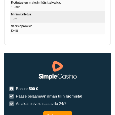
Kotiutusten maksimikäsittelyaika:
15 min
Minimitalletus:
10 €
Verkkopankki:
Kyllä
Bonus:
500 €
Pääse pelaamaan
ilman tilin luomista!
Asiakaspalvelu saatavilla 24/7