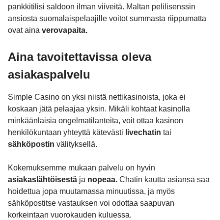
pankkitilisi saldoon ilman viiveitä. Maltan pelilisenssin
ansiosta suomalaispelaajille voitot summasta riippumatta
ovat aina
verovapaita.
Aina tavoitettavissa oleva
asiakaspalvelu
Simple Casino on yksi niistä nettikasinoista, joka ei
koskaan jätä pelaajaa yksin. Mikäli kohtaat kasinolla
minkäänlaisia ongelmatilanteita, voit ottaa kasinon
henkilökuntaan yhteyttä kätevästi
livechatin
tai
sähköpostin
välityksellä.
Kokemuksemme mukaan palvelu on hyvin
asiakaslähtöisestä
ja
nopeaa.
Chatin kautta asiansa saa
hoidettua jopa muutamassa minuutissa, ja myös
sähköpostitse vastauksen voi odottaa saapuvan
korkeintaan vuorokauden kuluessa.