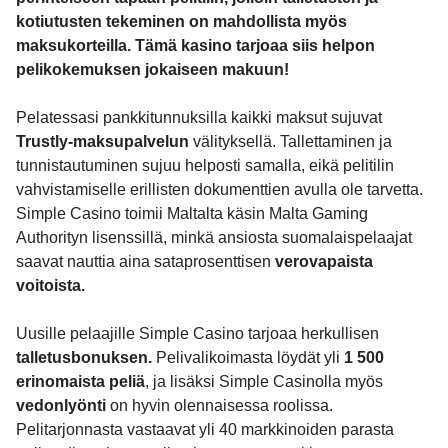
kotiutusten tekeminen on mahdollista myös
maksukorteilla. Tämä kasino tarjoaa siis helpon
pelikokemuksen jokaiseen makuun!
Pelatessasi pankkitunnuksilla kaikki maksut sujuvat
Trustly-maksupalvelun
välityksellä. Tallettaminen ja
tunnistautuminen sujuu helposti samalla, eikä pelitilin
vahvistamiselle erillisten dokumenttien avulla ole tarvetta.
Simple Casino toimii Maltalta käsin Malta Gaming
Authorityn lisenssillä, minkä ansiosta suomalaispelaajat
saavat nauttia aina sataprosenttisen
verovapaista
voitoista.
Uusille pelaajille Simple Casino tarjoaa herkullisen
talletusbonuksen.
Pelivalikoimasta löydät yli
1 500
erinomaista peliä
, ja lisäksi Simple Casinolla myös
vedonlyönti
on hyvin olennaisessa roolissa.
Pelitarjonnasta vastaavat yli 40 markkinoiden parasta