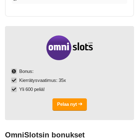
Bonus:
Kierrätysvaatimus: 35x
Yli 600 peliä!
Pelaa nyt
OmniSlotsin bonukset