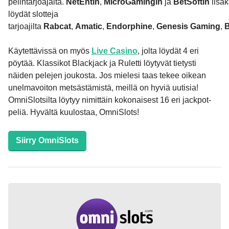
pelintarjoajalta.
NetEntin
,
MicroGamingin
ja
BetSoftin
lisäk
löydät slotteja
tarjoajilta
Rabcat
,
Amatic
,
Endorphine
,
Genesis
Gaming
,
B
Käytettävissä on myös
Live Casino
, jolta löydät 4 eri
pöytää. Klassikot Blackjack ja Ruletti löytyvät tietysti
näiden pelejen joukosta. Jos mielesi taas tekee oikean
unelmavoiton metsästämistä, meillä on hyviä uutisia!
OmniSlotsilta löytyy nimittäin kokonaisest 16 eri jackpot-
peliä. Hyvältä kuulostaa, OmniSlots!
Siirry OmniSlots