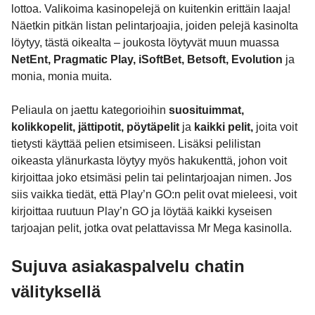
lottoa. Valikoima kasinopelejä on kuitenkin erittäin laaja!
Näetkin pitkän listan pelintarjoajia, joiden pelejä kasinolta
löytyy, tästä oikealta – joukosta löytyvät muun muassa
NetEnt, Pragmatic Play, iSoftBet, Betsoft, Evolution
ja
monia, monia muita.
Peliaula on jaettu kategorioihin
suosituimmat,
kolikkopelit, jättipotit, pöytäpelit
ja
kaikki pelit,
joita voit
tietysti käyttää pelien etsimiseen. Lisäksi pelilistan
oikeasta ylänurkasta löytyy myös hakukenttä, johon voit
kirjoittaa joko etsimäsi pelin tai pelintarjoajan nimen. Jos
siis vaikka tiedät, että Play’n GO:n pelit ovat mieleesi, voit
kirjoittaa ruutuun Play’n GO ja löytää kaikki kyseisen
tarjoajan pelit, jotka ovat pelattavissa Mr Mega kasinolla.
Sujuva asiakaspalvelu chatin
välityksellä