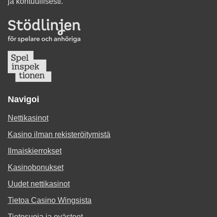
ja kohtuullisesti.
Navigoi
Nettikasinot
Kasino ilman rekisteröitymistä
Ilmaiskierrokset
Kasinobonukset
Uudet nettikasinot
Tietoa Casino Wingsista
Tietosuoja ja evästeet