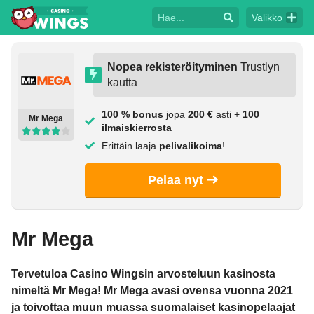
Valikko
Nopea rekisteröityminen
Trustlyn
kautta
100 % bonus
jopa
200 €
asti +
100
Mr Mega
ilmaiskierrosta
Erittäin laaja
pelivalikoima
!
Pelaa nyt
Mr Mega
Tervetuloa Casino Wingsin arvosteluun kasinosta
nimeltä Mr Mega! Mr Mega avasi ovensa vuonna 2021
ja toivottaa muun muassa suomalaiset kasinopelaajat