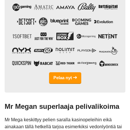
Pelaa nyt
Mr Megan superlaaja pelivalikoima
Mr Mega keskittyy pelien saralla kasinopeleihin eikä
ainakaan tällä hetkellä tarjoa esimerkiksi vedonlyöntiä tai