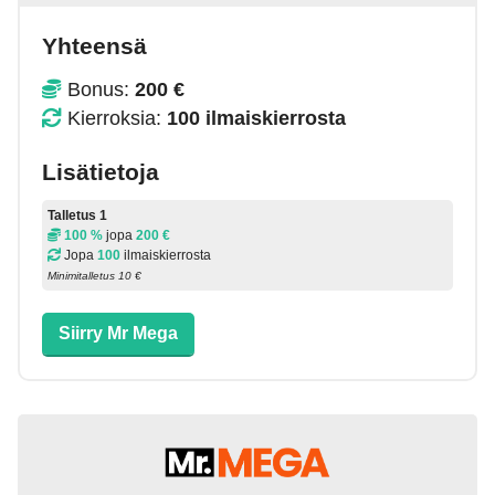
Yhteensä
Bonus:
200 €
Kierroksia:
100 ilmaiskierrosta
Lisätietoja
Talletus 1
100 %
jopa
200 €
Jopa
100
ilmaiskierrosta
Minimitalletus 10 €
Siirry Mr Mega