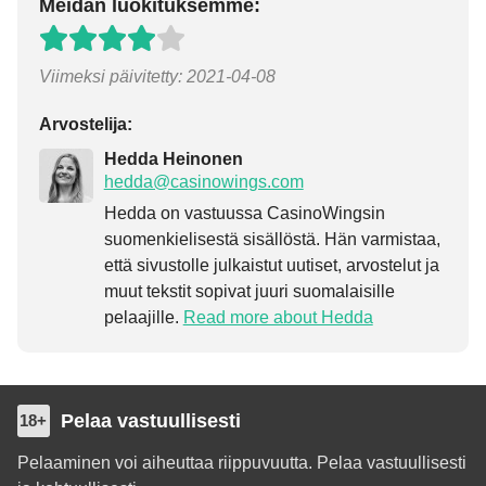
Meidän luokituksemme:
Viimeksi päivitetty:
2021-04-08
Arvostelija:
Hedda Heinonen
hedda@casinowings.com
Hedda on vastuussa CasinoWingsin
suomenkielisestä sisällöstä. Hän varmistaa,
että sivustolle julkaistut uutiset, arvostelut ja
muut tekstit sopivat juuri suomalaisille
pelaajille.
Read more about Hedda
Pelaa vastuullisesti
18+
Pelaaminen voi aiheuttaa riippuvuutta. Pelaa vastuullisesti