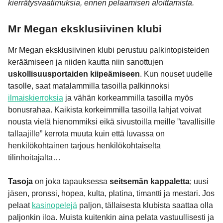
kierrätysvaatimuksia, ennen pelaamisen aloittamista.
Mr Megan eksklusiivinen klubi
Mr Megan eksklusiivinen klubi perustuu palkintopisteiden
keräämiseen ja niiden kautta niin sanottujen
uskollisuusportaiden kiipeämiseen
. Kun nouset uudelle
tasolle, saat matalammilla tasoilla palkinnoksi
ilmaiskierroksia
ja vähän korkeammilla tasoilla myös
bonusrahaa. Kaikista korkeimmilla tasoilla lahjat voivat
nousta vielä hienommiksi eikä sivustoilla meille ”tavallisille
tallaajille” kerrota muuta kuin että luvassa on
henkilökohtainen tarjous henkilökohtaiselta
tilinhoitajalta…
Tasoja
on joka tapauksessa
seitsemän kappaletta
; uusi
jäsen, pronssi, hopea, kulta, platina, timantti ja mestari. Jos
pelaat
kasinopelejä
paljon, tällaisesta klubista saattaa olla
paljonkin iloa. Muista kuitenkin aina pelata vastuullisesti ja