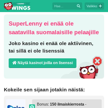
Valikko
SuperLenny ei enää ole
saatavilla suomalaisille pelaajille
Joko kasino ei enää ole aktiivinen,
tai sillä ei ole lisenssiä
Näytä kasinot joilla on lisenssi
Kokeile sen sijaan jotakin näistä:
Bonus:
150 ilmaiskierrosta
-