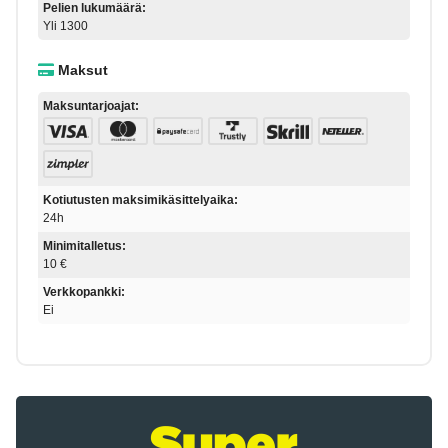
Pelien lukumäärä:
Yli 1300
Maksut
Maksuntarjoajat:
Kotiutusten maksimikäsittelyaika:
24h
Minimitalletus:
10 €
Verkkopankki:
Ei