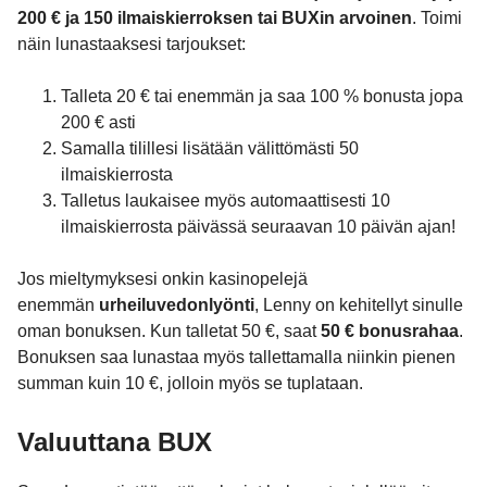
200 € ja 150 ilmaiskierroksen tai BUXin arvoinen
. Toimi
näin lunastaaksesi tarjoukset:
Talleta 20 € tai enemmän ja saa 100 % bonusta jopa
200 € asti
Samalla tilillesi lisätään välittömästi 50
ilmaiskierrosta
Talletus laukaisee myös automaattisesti 10
ilmaiskierrosta päivässä seuraavan 10 päivän ajan!
Jos mieltymyksesi onkin kasinopelejä
enemmän
urheiluvedonlyönti
, Lenny on kehitellyt sinulle
oman bonuksen. Kun talletat 50 €, saat
50 € bonusrahaa
.
Bonuksen saa lunastaa myös tallettamalla niinkin pienen
summan kuin 10 €, jolloin myös se tuplataan.
Valuuttana BUX