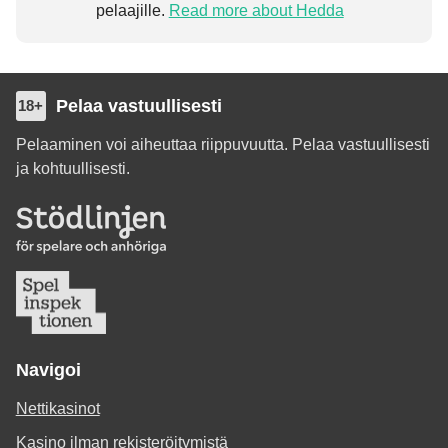
pelaajille.
Read more about Hedda
Pelaa vastuullisesti
18+
Pelaaminen voi aiheuttaa riippuvuutta. Pelaa vastuullisesti
ja kohtuullisesti.
Navigoi
Nettikasinot
Kasino ilman rekisteröitymistä