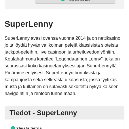
SuperLenny
SuperLenny avasi ovensa vuonna 2014 ja on nettikasino,
jolta löydät hyvän valikoiman pelejä klassisista sloteista
jackpot-peleihin, live casinoon ja urheiluvedonlyöntiin.
Keulahahmona koreilee ”Legendaarinen Lenny”, joka on
seurassasi koko kasinoelämyksesi ajan SuperLennyllä.
Pidämme erityisesti SuperLennyn bonuksista ja
kampanjoista sekä selkeästä ulkoasusta, jossa tyylikäs
musta ja kultainen on sulavasti sekoitettu nykyaikaiseen
navigointiin ja rentoon tunnelmaan.
Tiedot - SuperLenny
Yleistä tietoa