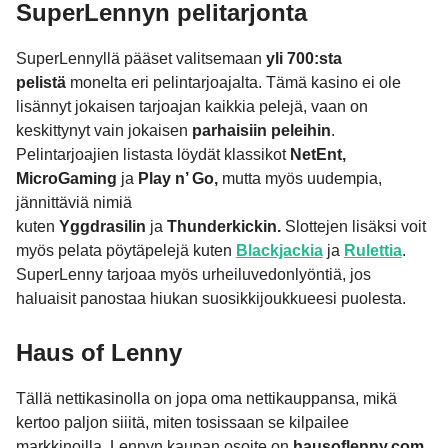
SuperLennyn pelitarjonta
SuperLennyllä pääset valitsemaan
yli 700:sta
pelistä
monelta eri pelintarjoajalta. Tämä kasino ei ole
lisännyt jokaisen tarjoajan kaikkia pelejä, vaan on
keskittynyt vain jokaisen
parhaisiin peleihin
.
Pelintarjoajien listasta löydät klassikot
NetEnt,
MicroGaming
ja
Play n’ Go,
mutta myös uudempia,
jännittäviä nimiä
kuten
Yggdrasilin
ja
Thunderkickin.
Slottejen lisäksi voit
myös pelata pöytäpelejä kuten
Blackjackia
ja
Rulettia
.
SuperLenny tarjoaa myös urheiluvedonlyöntiä, jos
haluaisit panostaa hiukan suosikkijoukkueesi puolesta.
Haus of Lenny
Tällä nettikasinolla on jopa oma nettikauppansa, mikä
kertoo paljon siiitä, miten tosissaan se kilpailee
markkinoilla. Lennyn kaupan osoite on
hausoflenny.com
,