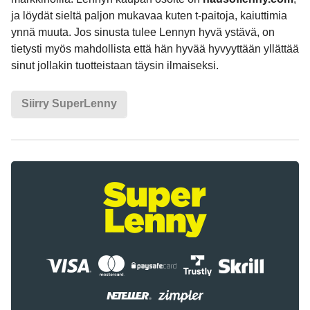
ja löydät sieltä paljon mukavaa kuten t-paitoja, kaiuttimia
ynnä muuta. Jos sinusta tulee Lennyn hyvä ystävä, on
tietysti myös mahdollista että hän hyvää hyvyyttään yllättää
sinut jollakin tuotteistaan täysin ilmaiseksi.
Siirry SuperLenny