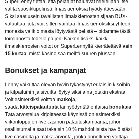
SuperLenny tietää, että pelaajat haluavat mielellään itse
valita suosikkipelinsä ilmaiskierroksia hyödyntäessään.
Siksi saat usein tavallisten ilmaiskierrosten sijaan BUX-
valuuttaa, jota voit sitten vaihtaa ilmaiskierroksiksi yhteen
monesta valikioimasta löytyvästä pelistä – pidämme tästä
toiminnosta todella paljon! Kaiken lisäksi kaikki
ilmaiskierrosten voitot on SuperLennyllä kierrätettävä
vain
15 kertaa
, mistä kasino saa meiltä suuren plussan!
Bonukset ja kampanjat
Lenny vaikuttaa olevan hyvin tykästynyt erilaisiin kisoihin
ja kilpailuihin ja sivuilta löytyy siksi aina jotakin ekstraa.
Voit esimerkiksi voittaa
matkoja
,
saada
käteispalautusta
tai hyödyntää erilaisia
bonuksia
.
Tätä arvostelua kirjoittaessa käynissä on esimerkiksi
viikonloppujen live casinon palautuskampanja, johon
osallistumalla saat takaisin 10 % mahdollisista häviöistäsi
live casinolla ja matka-arvonta, jonka onnellinen voittaja