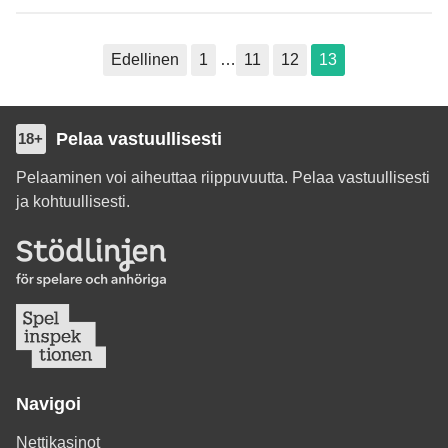
Edellinen
1
…
11
12
13
Pelaa vastuullisesti
18+
Pelaaminen voi aiheuttaa riippuvuutta. Pelaa vastuullisesti
ja kohtuullisesti.
Navigoi
Nettikasinot