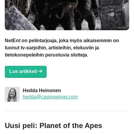
NetEnt on pelintarjoaja, joka myös aikaisemmin on
luonut tv-sarjoihin, artisteihin, elokuviin ja
tietokonepeleihin perustuvia slotteja
.
Lue artikkeli
Hedda Heinonen
hedda@casinowings.com
Uusi peli: Planet of the Apes