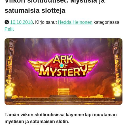
Viikon slottiuutiset: Mystisiä ja
satumaisia slotteja
10.10.2018
,
Kirjoittanut
Hedda Heinonen
kategoriassa
Pelit
Tämän viikon slottiuutisissa käymme läpi muutaman
mystisen ja satumaisen slotin.