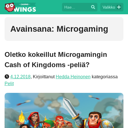
Valikko
Avainsana:
Microgaming
Oletko kokeillut Microgamingin
Cash of Kingdoms -peliä?
4.12.2018
,
Kirjoittanut
Hedda Heinonen
kategoriassa
Pelit