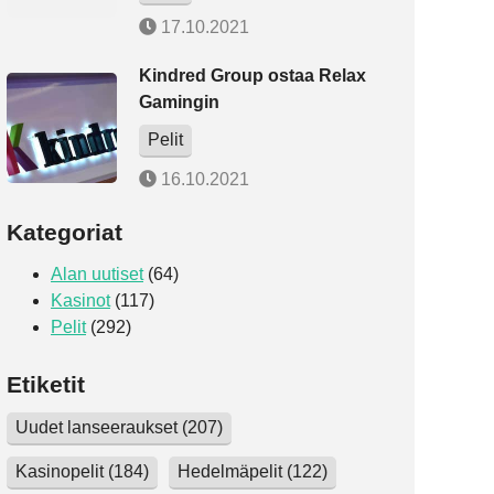
17.10.2021
Kindred Group ostaa Relax
Gamingin
Pelit
16.10.2021
Kategoriat
Alan uutiset
(64)
Kasinot
(117)
Pelit
(292)
Etiketit
Uudet lanseeraukset
(207)
Kasinopelit
(184)
Hedelmäpelit
(122)