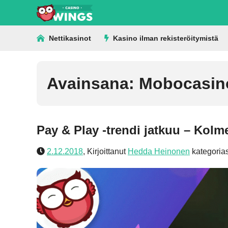
Nettikasinot
Kasino ilman rekisteröitymistä
Avainsana:
Mobocasin
Pay & Play -trendi jatkuu – Kolme
2.12.2018
,
Kirjoittanut
Hedda Heinonen
kategoria