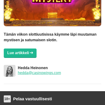
Tämän viikon slottiuutisissa käymme läpi muutaman
mystisen ja satumaisen slotin.
Lue artikkeli
Hedda Heinonen
hedda@casinowings.com
Pelaa vastuullisesti
18+