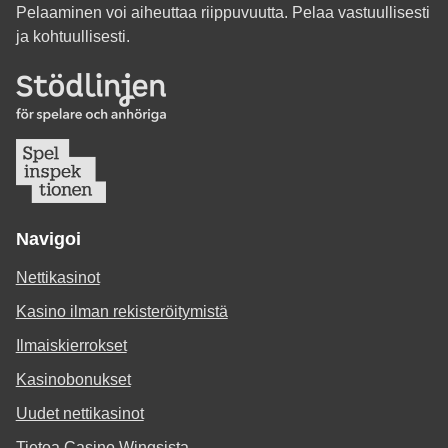
Pelaaminen voi aiheuttaa riippuvuutta. Pelaa vastuullisesti
ja kohtuullisesti.
Navigoi
Nettikasinot
Kasino ilman rekisteröitymistä
Ilmaiskierrokset
Kasinobonukset
Uudet nettikasinot
Tietoa Casino Wingsista