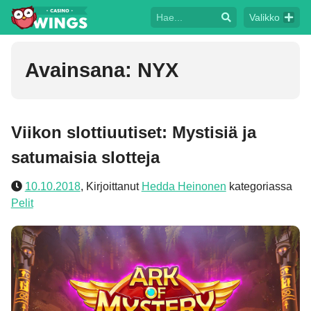
Valikko
Avainsana:
NYX
Viikon slottiuutiset: Mystisiä ja
satumaisia slotteja
10.10.2018
,
Kirjoittanut
Hedda Heinonen
kategoriassa
Pelit