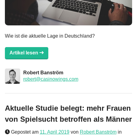
Wie ist die aktuelle Lage in Deutschland?
Artikel lesen
Robert Banström
robert@casinowings.com
Aktuelle Studie belegt: mehr Frauen
von Spielsucht betroffen als Männer
Gepostet am
11. April 2019
von
Robert Banström
in