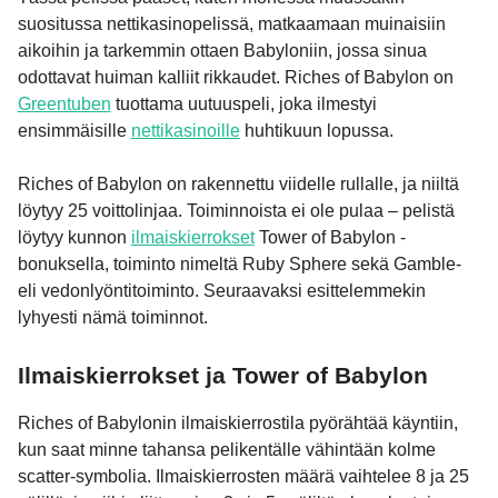
suositussa nettikasinopelissä, matkaamaan muinaisiin
aikoihin ja tarkemmin ottaen Babyloniin, jossa sinua
odottavat huiman kalliit rikkaudet. Riches of Babylon on
Greentuben
tuottama uutuuspeli, joka ilmestyi
ensimmäisille
nettikasinoille
huhtikuun lopussa.
Riches of Babylon on rakennettu viidelle rullalle, ja niiltä
löytyy 25 voittolinjaa. Toiminnoista ei ole pulaa – pelistä
löytyy kunnon
ilmaiskierrokset
Tower of Babylon -
bonuksella, toiminto nimeltä Ruby Sphere sekä Gamble-
eli vedonlyöntitoiminto. Seuraavaksi esittelemmekin
lyhyesti nämä toiminnot.
Ilmaiskierrokset ja Tower of Babylon
Riches of Babylonin ilmaiskierrostila pyörähtää käyntiin,
kun saat minne tahansa pelikentälle vähintään kolme
scatter-symbolia. Ilmaiskierrosten määrä vaihtelee 8 ja 25