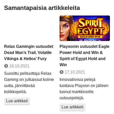
Samantapaisia artikkeleita
Relax Gamingin uutuudet
Playsonin uutuudet Eagle
Dead Man’s Trail, Volatile
Power Hold and Win &
Vikings & Helios’ Fury
Spirit of Egypt Hold and
Win
18.10.2021
17.10.2021
Suosittu pelituottaja Relax
Gaming on julkaissut kolme
Innovatiivisia pelejä
uutta, jännittävää
tuottava Playson on jälleen
kolikkopeliä.
tuonut markkinoille
uutuuspelejä.
Lue artikkeli
Lue artikkeli