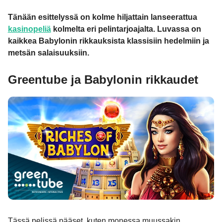
Tänään esittelyssä on kolme hiljattain lanseerattua
kasinopeliä
kolmelta eri pelintarjoajalta. Luvassa on
kaikkea Babylonin rikkauksista klassisiin hedelmiin ja
metsän salaisuuksiin.
Greentube ja Babylonin rikkaudet
Tässä pelissä pääset, kuten monessa muussakin