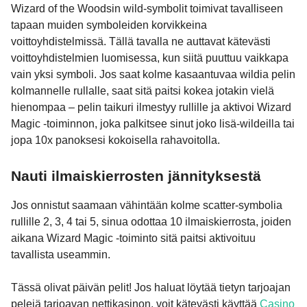
Wizard of the Woodsin wild-symbolit toimivat tavalliseen
tapaan muiden symboleiden korvikkeina
voittoyhdistelmissä. Tällä tavalla ne auttavat kätevästi
voittoyhdistelmien luomisessa, kun siitä puuttuu vaikkapa
vain yksi symboli. Jos saat kolme kasaantuvaa wildia pelin
kolmannelle rullalle, saat sitä paitsi kokea jotakin vielä
hienompaa – pelin taikuri ilmestyy rullille ja aktivoi Wizard
Magic -toiminnon, joka palkitsee sinut joko lisä-wildeilla tai
jopa 10x panoksesi kokoisella rahavoitolla.
Nauti ilmaiskierrosten jännityksestä
Jos onnistut saamaan vähintään kolme scatter-symbolia
rullille 2, 3, 4 tai 5, sinua odottaa 10 ilmaiskierrosta, joiden
aikana Wizard Magic -toiminto sitä paitsi aktivoituu
tavallista useammin.
Tässä olivat päivän pelit! Jos haluat löytää tietyn tarjoajan
pelejä tarjoavan nettikasinon, voit kätevästi käyttää
Casino