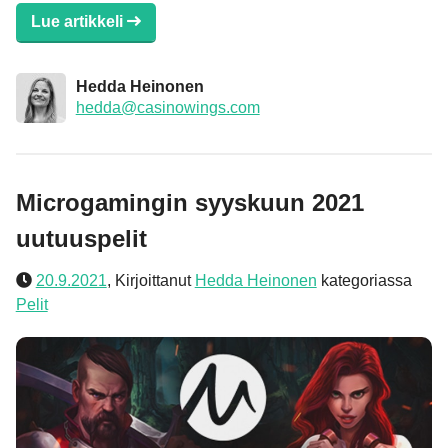
Lue artikkeli
Hedda Heinonen
hedda@casinowings.com
Microgamingin syyskuun 2021
uutuuspelit
20.9.2021
,
Kirjoittanut
Hedda Heinonen
kategoriassa
Pelit