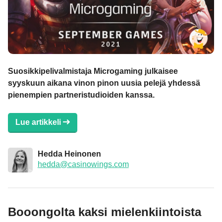
Suosikkipelivalmistaja Microgaming julkaisee
syyskuun aikana vinon pinon uusia pelejä yhdessä
pienempien partneristudioiden kanssa.
Lue artikkeli
Hedda Heinonen
hedda@casinowings.com
Booongolta kaksi mielenkiintoista