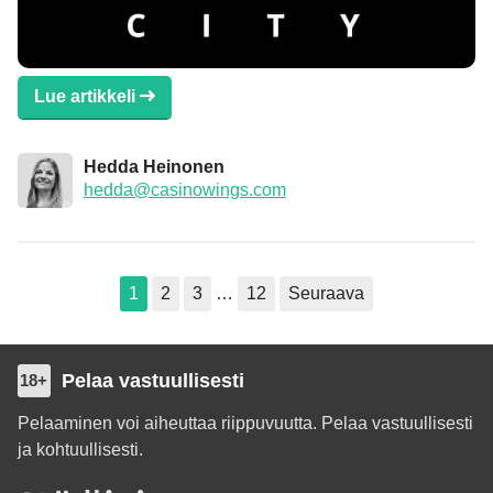
Lue artikkeli
Hedda Heinonen
hedda@casinowings.com
1
2
3
…
12
Seuraava
Pelaa vastuullisesti
18+
Pelaaminen voi aiheuttaa riippuvuutta. Pelaa vastuullisesti
ja kohtuullisesti.