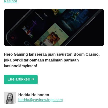
Kasinot
Hero Gaming lanseeraa pian sivuston Boom Casino,
joka pyrkii tarjoamaan maailman parhaan
kasinoelämyksen!
Lue artikkeli
Hedda Heinonen
hedda@casinowings.com