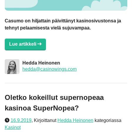
Casumo on hiljattain päivittänyt kasinosivustonsa ja
tehnyt pelaamisesta vielä sujuvampaa.
Lue artikkeli
Hedda Heinonen
hedda@casinowings.com
Oletko kokeillut supernopeaa
kasinoa SuperNopea?
16.9.2019
,
Kirjoittanut
Hedda Heinonen
kategoriassa
Kasinot