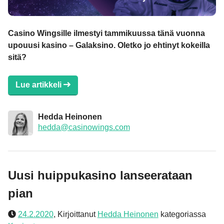
Casino Wingsille ilmestyi tammikuussa tänä vuonna
upouusi kasino – Galaksino. Oletko jo ehtinyt kokeilla
sitä?
Lue artikkeli
Hedda Heinonen
hedda@casinowings.com
Uusi huippukasino lanseerataan
pian
24.2.2020
,
Kirjoittanut
Hedda Heinonen
kategoriassa