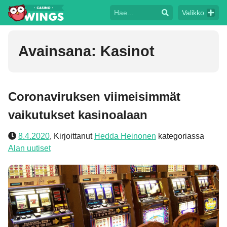
Valikko
Avainsana:
Kasinot
Coronaviruksen viimeisimmät
vaikutukset kasinoalaan
8.4.2020
,
Kirjoittanut
Hedda Heinonen
kategoriassa
Alan uutiset