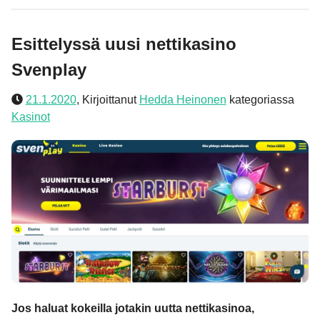
Esittelyssä uusi nettikasino
Svenplay
21.1.2020
,
Kirjoittanut
Hedda Heinonen
kategoriassa
Kasinot
Jos haluat kokeilla jotakin uutta nettikasinoa,