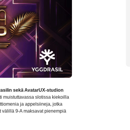
asilin sekä AvatarUX-studion
i muistuttavassa slotissa kiekoilla
tiomenia ja appelsiineja, jotka
ot välillä 9-A maksavat pienempiä