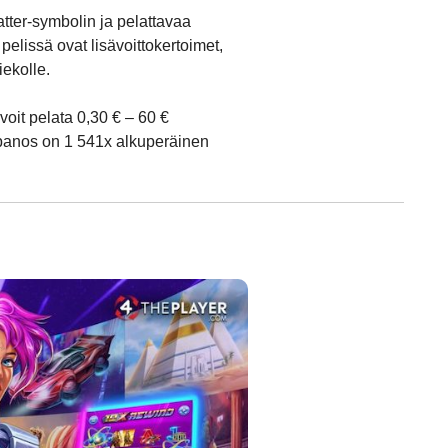
tter-symbolin ja pelattavaa
pelissä ovat lisävoittokertoimet,
ekolle.
voit pelata 0,30 € – 60 €
mipanos on 1 541x alkuperäinen