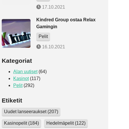
17.10.2021
Kindred Group ostaa Relax
Gamingin
Pelit
16.10.2021
Kategoriat
Alan uutiset
(64)
Kasinot
(117)
Pelit
(292)
Etiketit
Uudet lanseeraukset
(207)
Kasinopelit
(184)
Hedelmäpelit
(122)