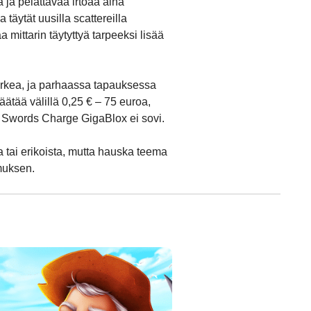
a ja pelattavaa irtoaa aina
 täytät uusilla scattereilla
a mittarin täytyttyä tarpeeksi lisää
korkea, ja parhaassa tapauksessa
ätää välillä 0,25 € – 75 euroa,
d Swords Charge GigaBlox ei sovi.
 tai erikoista, mutta hauska teema
muksen.