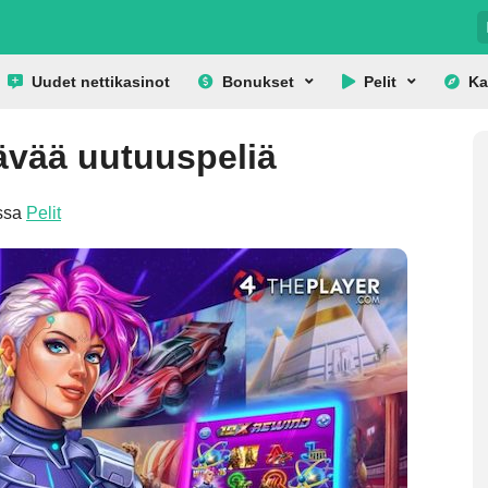
Uudet nettikasinot
Bonukset
Pelit
Ka
tävää uutuuspeliä
ssa
Pelit