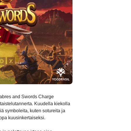
Sabres and Swords Charge
aistelutannerta. Kuudella kiekolla
iä symboleita, kuten sotureita ja
opa kuusinkertaiseksi.