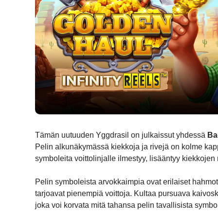
Tämän uutuuden Yggdrasil on julkaissut yhdessä
Ba
Pelin alkunäkymässä kiekkoja ja rivejä on kolme kap
symboleita voittolinjalle ilmestyy, lisääntyy kiekkojen
Pelin symboleista arvokkaimpia ovat erilaiset hahmot j
tarjoavat pienempiä voittoja. Kultaa pursuava kaivosk
joka voi korvata mitä tahansa pelin tavallisista symbol