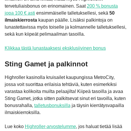
tervetuliaisbonus on erinomainen. Saat
200 % bonusta
jopa 100 € asti
ensimmäiselle talletuksellesi, sekä
50
ilmaiskierrosta
kaupan päälle. Lisäksi palkintoja on
lunastettavissa myös toiselle ja kolmannelle talletuksellesi,
sekä kun kiipeät pelimaailman tasoilla.
Klikkaa tästä lunastaaksesi eksklusiivinen bonus
Sting Gamet ja palkinnot
Highroller kasinolla kruisailet kaupungissa MetroCity,
jossa voit suorittaa erilaisia tehtäviä, kuten esimerkiksi
varastaa kolikoita muilta pelaajilta! Kiipeä tasoilla ja avaa
Sting Gamet, jotka sitten palkitsevat sinut eri tavoilla, kuten
bonusrahalla,
talletusbonuksilla
ja täysin kierrätysvapailla
ilmaiskierroksilla.
Lue koko
Highroller-arvostelumme
, jos haluat tietää lisää