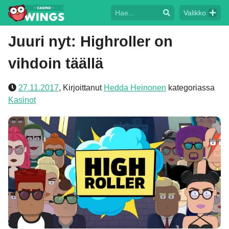
Valikko
Juuri nyt: Highroller on
vihdoin täällä
27.11.2017
,
Kirjoittanut
Hedda Heinonen
kategoriassa
Kasinot