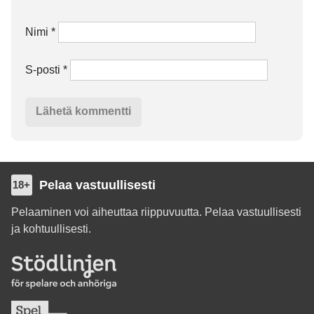
Nimi
*
S-posti
*
Pelaa vastuullisesti
18+
Pelaaminen voi aiheuttaa riippuvuutta. Pelaa vastuullisesti
ja kohtuullisesti.