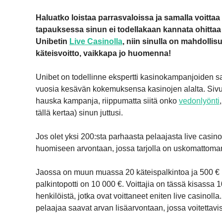
Haluatko loistaa parrasvaloissa ja samalla voitta
tapauksessa sinun ei todellakaan kannata ohittaa
Unibetin
Live Casinolla
, niin sinulla on mahdolli
käteisvoitto, vaikkapa jo huomenna!
Unibet on todellinne ekspertti kasinokampanjoiden sar
vuosia kesävän kokemuksensa kasinojen alalta. Sivui
hauska kampanja, riippumatta siitä onko
vedonlyönti
tällä kertaa) sinun juttusi.
Jos olet yksi 200:sta parhaasta pelaajasta live casin
huomiseen arvontaan, jossa tarjolla on uskomattoman
Jaossa on muun muassa 20 käteispalkintoa ja 500 € 
palkintopotti on 10 000 €. Voittajia on tässä kisassa 10
henkilöistä, jotka ovat voittaneet eniten live casinol
pelaajaa saavat arvan lisäarvontaan, jossa voitettavi