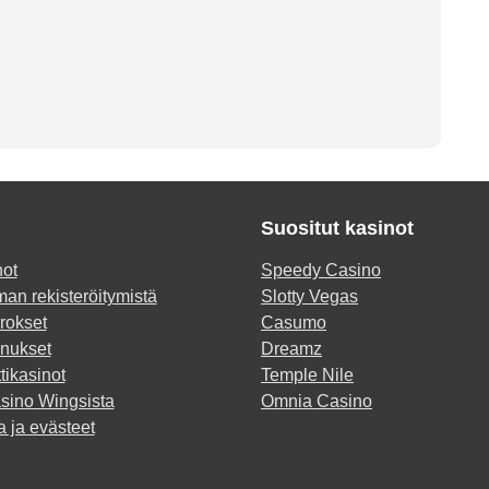
Suositut kasinot
not
Speedy Casino
man rekisteröitymistä
Slotty Vegas
rrokset
Casumo
nukset
Dreamz
tikasinot
Temple Nile
sino Wingsista
Omnia Casino
a ja evästeet