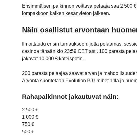
Ensimmäisen palkinnon voittava pelaaja saa 2 500 €.
lompakkoon kaiken kesänvieton jälkeen.
Näin osallistut arvontaan huom
Ilmoittaudu ensin turnaukseen, jotta pelaamasi sess
casinoa tänään klo 23:59 CET asti. 100 parasta pelaaj
jakavat 10 000 € käteispotin.
200 parasta pelaajaa saavat arvan ja mahdollisuuden 
Arvonta suoritetaan Evolution BJ Unibet 1:lla jo huo
Rahapalkinnot jakautuvat näin:
2 500 €
1 000 €
750 €
500 €