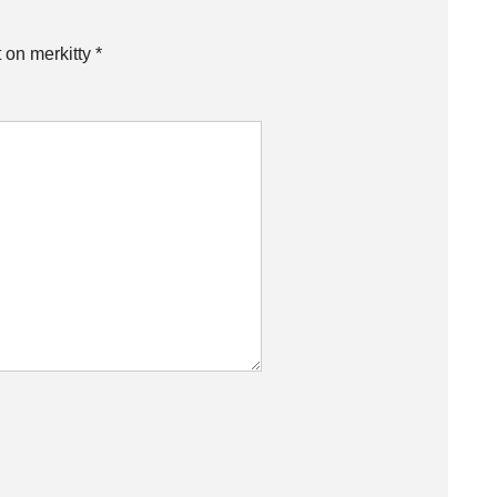
t on merkitty
*