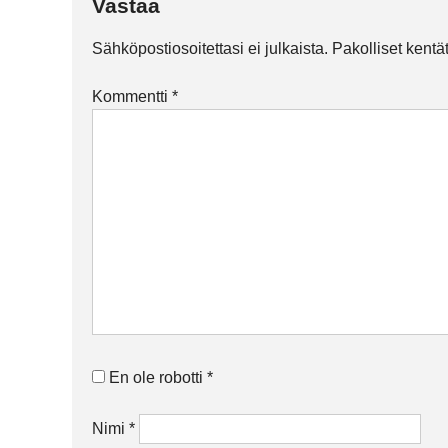
Vastaa
Sähköpostiosoitettasi ei julkaista.
Pakolliset kentä
Kommentti
*
En ole robotti
*
Nimi
*