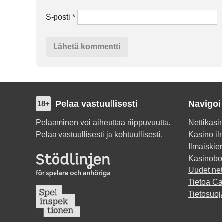
S-posti
*
Pelaa vastuullisesti
Navigoi
18+
Pelaaminen voi aiheuttaa riippuvuutta.
Nettikasi
Pelaa vastuullisesti ja kohtuullisesti.
Kasino il
Ilmaiskie
Kasinobo
Uudet net
Tietoa Ca
Tietosuoj