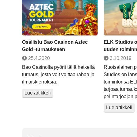
Osallistu Bao Casinon Aztec
ELK Studios o
Gold -turnaukseen
uuden toimin
25.4.2020
3.10.2019
Bao Casinolla pyörii tällä hetkellä
Ruotsalainen p
turnaus, josta voit voittaa rahaa ja
Studios on lan
ilmaiskierroksia.
toimintonsa EL
tarjoaa turnauks
Lue artikkeli
pelintarjoajan p
Lue artikkeli