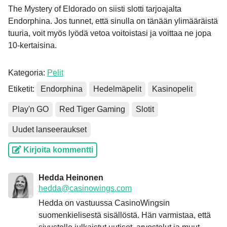
The Mystery of Eldorado on siisti slotti tarjoajalta
Endorphina. Jos tunnet, että sinulla on tänään ylimääräistä
tuuria, voit myös lyödä vetoa voitoistasi ja voittaa ne jopa
10-kertaisina.
Kategoria:
Pelit
Etiketit:
Endorphina
Hedelmäpelit
Kasinopelit
Play'n GO
Red Tiger Gaming
Slotit
Uudet lanseeraukset
Kirjoita kommentti
Hedda Heinonen
hedda@casinowings.com
Hedda on vastuussa CasinoWingsin
suomenkielisestä sisällöstä. Hän varmistaa, että