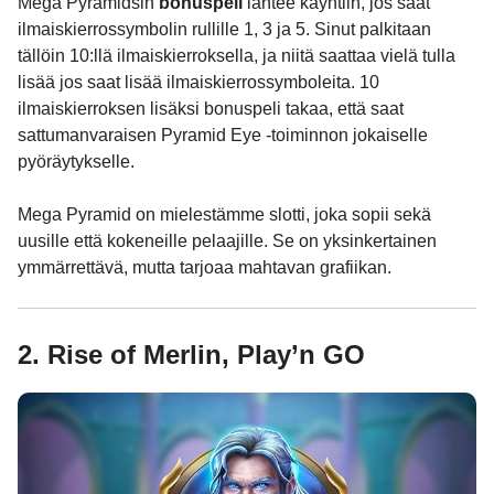
Mega Pyramidsin
bonuspeli
lähtee käyntiin, jos saat
ilmaiskierrossymbolin rullille 1, 3 ja 5. Sinut palkitaan
tällöin 10:llä ilmaiskierroksella, ja niitä saattaa vielä tulla
lisää jos saat lisää ilmaiskierrossymboleita. 10
ilmaiskierroksen lisäksi bonuspeli takaa, että saat
sattumanvaraisen Pyramid Eye -toiminnon jokaiselle
pyöräytykselle.
Mega Pyramid on mielestämme slotti, joka sopii sekä
uusille että kokeneille pelaajille. Se on yksinkertainen
ymmärrettävä, mutta tarjoaa mahtavan grafiikan.
2. Rise of Merlin, Play’n GO