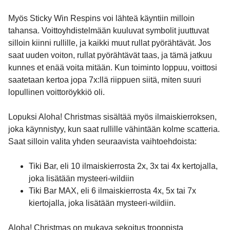
Myös Sticky Win Respins voi lähteä käyntiin milloin
tahansa. Voittoyhdistelmään kuuluvat symbolit juuttuvat
silloin kiinni rullille, ja kaikki muut rullat pyörähtävät. Jos
saat uuden voiton, rullat pyörähtävät taas, ja tämä jatkuu
kunnes et enää voita mitään. Kun toiminto loppuu, voittosi
saatetaan kertoa jopa 7x:llä riippuen siitä, miten suuri
lopullinen voittoröykkiö oli.
Lopuksi Aloha! Christmas sisältää myös ilmaiskierroksen,
joka käynnistyy, kun saat rullille vähintään kolme scatteria.
Saat silloin valita yhden seuraavista vaihtoehdoista:
Tiki Bar, eli 10 ilmaiskierrosta 2x, 3x tai 4x kertojalla,
joka lisätään mysteeri-wildiin
Tiki Bar MAX, eli 6 ilmaiskierrosta 4x, 5x tai 7x
kiertojalla, joka lisätään mysteeri-wildiin.
Aloha! Christmas on mukava sekoitus trooppista