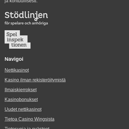
ja kohtuullisesti.
Navigoi
Nettikasinot
Kasino ilman rekisteröitymistä
Ilmaiskierrokset
Kasinobonukset
Uudet nettikasinot
Tietoa Casino Wingsista
Tietosuoja ja evästeet