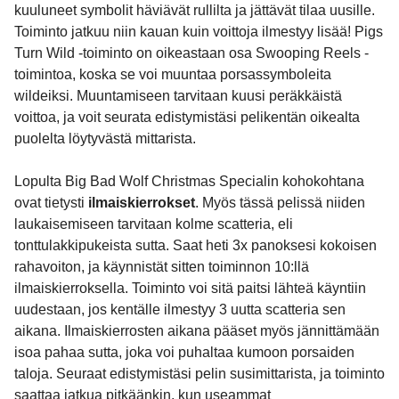
kuuluneet symbolit häviävät rullilta ja jättävät tilaa uusille.
Toiminto jatkuu niin kauan kuin voittoja ilmestyy lisää! Pigs
Turn Wild -toiminto on oikeastaan osa Swooping Reels -
toimintoa, koska se voi muuntaa porsassymboleita
wildeiksi. Muuntamiseen tarvitaan kuusi peräkkäistä
voittoa, ja voit seurata edistymistäsi pelikentän oikealta
puolelta löytyvästä mittarista.
Lopulta Big Bad Wolf Christmas Specialin kohokohtana
ovat tietysti
ilmaiskierrokset
. Myös tässä pelissä niiden
laukaisemiseen tarvitaan kolme scatteria, eli
tonttulakkipukeista sutta. Saat heti 3x panoksesi kokoisen
rahavoiton, ja käynnistät sitten toiminnon 10:llä
ilmaiskierroksella. Toiminto voi sitä paitsi lähteä käyntiin
uudestaan, jos kentälle ilmestyy 3 uutta scatteria sen
aikana. Ilmaiskierrosten aikana pääset myös jännittämään
isoa pahaa sutta, joka voi puhaltaa kumoon porsaiden
taloja. Seuraat edistymistäsi pelin susimittarista, ja toiminto
saattaa jatkua pitkäänkin, kun useammat