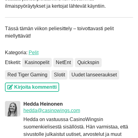
ilmaispyöräytykset ja kertojat lähtevät käyntiin.
Tässä tämän viikon peliesittely – toivottavasti pelit
miellyttävät!
Kategoria:
Pelit
Etiketit:
Kasinopelit
NetEnt
Quickspin
Red Tiger Gaming
Slotit
Uudet lanseeraukset
Kirjoita kommentti
Hedda Heinonen
hedda@casinowings.com
Hedda on vastuussa CasinoWingsin
suomenkielisestä sisällöstä. Hän varmistaa, että
sivustolle julkaistut uutiset, arvostelut ja muut