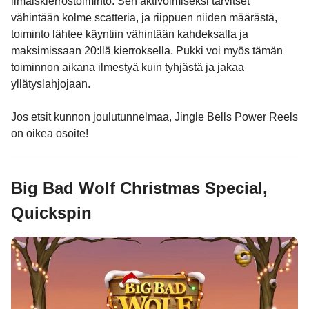
ilmaiskierrostoiminto. Sen aktivoimiseksi tarvitset
vähintään kolme scatteria, ja riippuen niiden määrästä,
toiminto lähtee käyntiin vähintään kahdeksalla ja
maksimissaan 20:llä kierroksella. Pukki voi myös tämän
toiminnon aikana ilmestyä kuin tyhjästä ja jakaa
yllätyslahjojaan.
Jos etsit kunnon joulutunnelmaa, Jingle Bells Power Reels
on oikea osoite!
Big Bad Wolf Christmas Special,
Quickspin