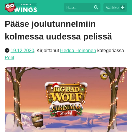
Valikko
Pääse joulutunnelmiin
kolmessa uudessa pelissä
19.12.2020
,
Kirjoittanut
Hedda Heinonen
kategoriassa
Pelit