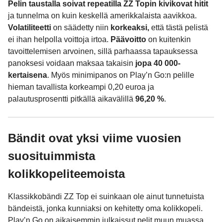
Pelin taustalla soivat repeatilla ZZ Topin kivikovat hitit
ja tunnelma on kuin keskellä amerikkalaista aavikkoa.
Volatiliteetti
on säädetty niin
korkeaksi,
että tästä pelistä
ei ihan helpolla voittoja irtoa.
Päävoitto
on kuitenkin
tavoittelemisen arvoinen, sillä parhaassa tapauksessa
panoksesi voidaan maksaa takaisin
jopa 40 000-
kertaisena
. Myös minimipanos on Play’n Go:n pelille
hieman tavallista korkeampi 0,20 euroa ja
palautusprosentti pitkällä aikavälillä
96,20 %
.
Bändit ovat yksi viime vuosien
suosituimmista
kolikkopeliteemoista
Klassikkobändi ZZ Top ei suinkaan ole ainut tunnetuista
bändeistä, jonka kunniaksi on kehitetty oma kolikkopeli.
Play’n Go on aikaisemmin julkaissut pelit muun muassa