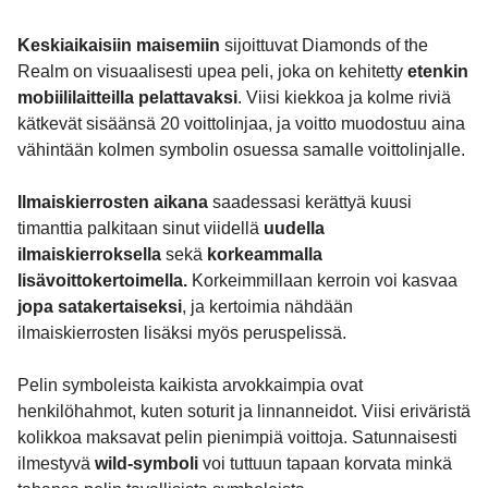
Keskiaikaisiin maisemiin
sijoittuvat Diamonds of the
Realm on visuaalisesti upea peli, joka on kehitetty
etenkin
mobiililaitteilla pelattavaksi
. Viisi kiekkoa ja kolme riviä
kätkevät sisäänsä 20 voittolinjaa, ja voitto muodostuu aina
vähintään kolmen symbolin osuessa samalle voittolinjalle.
Ilmaiskierrosten aikana
saadessasi kerättyä kuusi
timanttia palkitaan sinut viidellä
uudella
ilmaiskierroksella
sekä
korkeammalla
lisävoittokertoimella.
Korkeimmillaan kerroin voi kasvaa
jopa satakertaiseksi
, ja kertoimia nähdään
ilmaiskierrosten lisäksi myös peruspelissä.
Pelin symboleista kaikista arvokkaimpia ovat
henkilöhahmot, kuten soturit ja linnanneidot. Viisi eriväristä
kolikkoa maksavat pelin pienimpiä voittoja. Satunnaisesti
ilmestyvä
wild-symboli
voi tuttuun tapaan korvata minkä