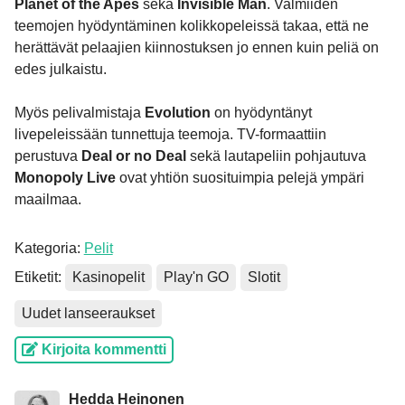
Planet
of the Apes
sekä
Invisible Man
. Valmiiden
teemojen hyödyntäminen kolikkopeleissä takaa, että ne
herättävät pelaajien kiinnostuksen jo ennen kuin peliä on
edes julkaistu.
Myös pelivalmistaja
Evolution
on hyödyntänyt
livepeleissään tunnettuja teemoja. TV-formaattiin
perustuva
Deal or no Deal
sekä lautapeliin pohjautuva
Monopoly Live
ovat yhtiön suosituimpia pelejä ympäri
maailmaa.
Kategoria:
Pelit
Etiketit:
Kasinopelit
Play'n GO
Slotit
Uudet lanseeraukset
Kirjoita kommentti
Hedda Heinonen