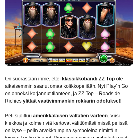
On suorastaan ihme, ettei
klassikkobändi ZZ Top
ole
aikaisemmin saanut omaa kolikkopeliään. Nyt Play’n Go
on onneksi korjannut tilanteen, ja ZZ Top – Roadside
Richies
ylittää vaativimmankin rokkarin odotukset
!
Peli sijoittuu
amerikkalaisen valtatien varteen
. Viisi
kiekkoa ja kolme riviä kertovat välittömästi missä pelissä
on kyse – pelin arvokkaimpina symboleina nimittäin
toimivat pelin jäsenet. Pienempiarvoisia symboleita ovat