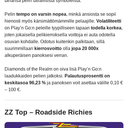
tahansa pelin tavallisista symboleista.
Pelin
tempo on varsin nopea
, minkä ansiosta se sopii
hienosti myös kärsimättömämmille pelaajille.
Volatiliteetti
on Play’n Go:n peleille tyypilliseen tapaan
todella korkea
,
joten jokaisella pelikierroksella voittoja ei auta odotella
osuvan kohdalle. Odotus kuitenkin palkitaan, sillä
suurimmillaan
kierrosvoitto
olla
jopa 20 000x
alkuperäisen panoksesi verran.
Diamonds of the Realm on oiva lisä Play’n Go:n
laadukkaiden pelien jatkoksi.
Palautusprosentti on
keskitasoa 96,23 %
ja panoksen voit asettaa välille 0,10 €
– 100 €.
ZZ Top – Roadside Richies