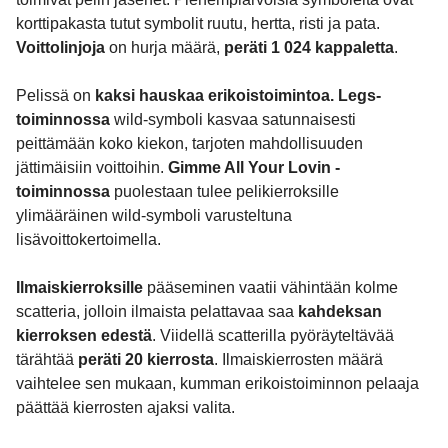
korttipakasta tutut symbolit ruutu, hertta, risti ja pata.
Voittolinjoja
on hurja määrä,
peräti 1 024 kappaletta
.
Pelissä on
kaksi hauskaa
erikoistoimintoa. Legs-
toiminnossa
wild-symboli kasvaa satunnaisesti
peittämään koko kiekon, tarjoten mahdollisuuden
jättimäisiin voittoihin.
Gimme All Your Lovin -
toiminnossa
puolestaan tulee pelikierroksille
ylimääräinen wild-symboli varusteltuna
lisävoittokertoimella.
Ilmaiskierroksille
pääseminen vaatii vähintään kolme
scatteria, jolloin ilmaista pelattavaa saa
kahdeksan
kierroksen edestä
. Viidellä scatterilla pyöräyteltävää
tärähtää
peräti 20 kierrosta
. Ilmaiskierrosten määrä
vaihtelee sen mukaan, kumman erikoistoiminnon pelaaja
päättää kierrosten ajaksi valita.