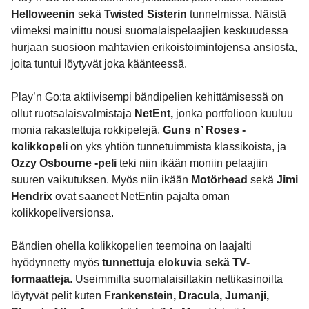
Helloweenin
sekä
Twisted Sisterin
tunnelmissa. Näistä
viimeksi mainittu nousi suomalaispelaajien keskuudessa
hurjaan suosioon mahtavien erikoistoimintojensa ansiosta,
joita tuntui löytyvät joka käänteessä.
Play’n Go:ta aktiivisempi bändipelien kehittämisessä on
ollut ruotsalaisvalmistaja
NetEnt,
jonka portfolioon kuuluu
monia rakastettuja rokkipelejä.
Guns n’ Roses -
kolikkopeli
on yks yhtiön tunnetuimmista klassikoista, ja
Ozzy Osbourne -peli
teki niin ikään moniin pelaajiin
suuren vaikutuksen. Myös niin ikään
Motörhead
sekä
Jimi
Hendrix
ovat saaneet NetEntin pajalta oman
kolikkopeliversionsa.
Bändien ohella kolikkopelien teemoina on laajalti
hyödynnetty myös
tunnettuja elokuvia sekä TV-
formaatteja
. Useimmilta suomalaisiltakin nettikasinoilta
löytyvät pelit kuten
Frankenstein, Dracula, Jumanji,