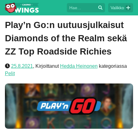
Valikko
Play’n Go:n uutuusjulkaisut
Diamonds of the Realm sekä
ZZ Top Roadside Richies
25.8.2021
,
Kirjoittanut
Hedda Heinonen
kategoriassa
Pelit