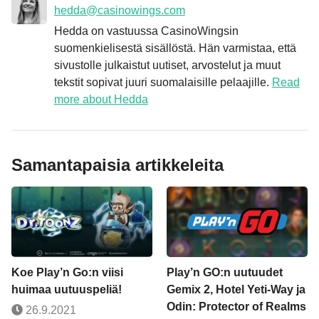
hedda@casinowings.com
Hedda on vastuussa CasinoWingsin
suomenkielisestä sisällöstä. Hän varmistaa, että
sivustolle julkaistut uutiset, arvostelut ja muut
tekstit sopivat juuri suomalaisille pelaajille.
Read
more about Hedda
Samantapaisia artikkeleita
Koe Play’n Go:n viisi
Play’n GO:n uutuudet
huimaa uutuuspeliä!
Gemix 2, Hotel Yeti-Way ja
Odin: Protector of Realms
26.9.2021