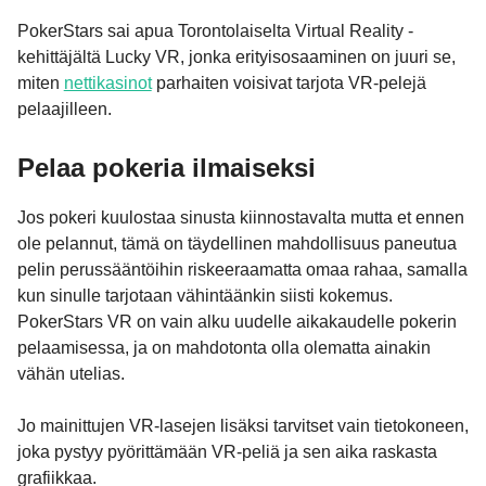
PokerStars sai apua Torontolaiselta Virtual Reality -
kehittäjältä Lucky VR, jonka erityisosaaminen on juuri se,
miten
nettikasinot
parhaiten voisivat tarjota VR-pelejä
pelaajilleen.
Pelaa pokeria ilmaiseksi
Jos pokeri kuulostaa sinusta kiinnostavalta mutta et ennen
ole pelannut, tämä on täydellinen mahdollisuus paneutua
pelin perussääntöihin riskeeraamatta omaa rahaa, samalla
kun sinulle tarjotaan vähintäänkin siisti kokemus.
PokerStars VR on vain alku uudelle aikakaudelle pokerin
pelaamisessa, ja on mahdotonta olla olematta ainakin
vähän utelias.
Jo mainittujen VR-lasejen lisäksi tarvitset vain tietokoneen,
joka pystyy pyörittämään VR-peliä ja sen aika raskasta
grafiikkaa.