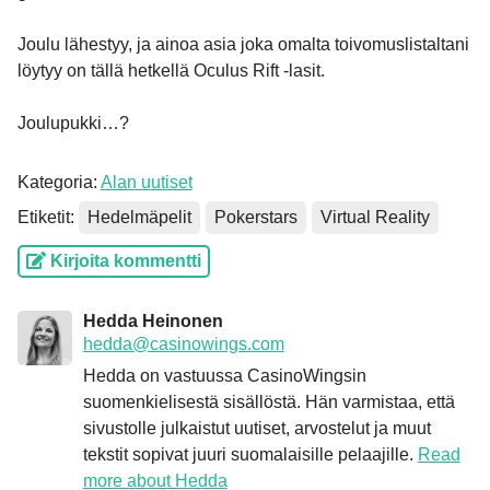
Joulu lähestyy, ja ainoa asia joka omalta toivomuslistaltani
löytyy on tällä hetkellä Oculus Rift -lasit.
Joulupukki…?
Kategoria:
Alan uutiset
Etiketit:
Hedelmäpelit
Pokerstars
Virtual Reality
Kirjoita kommentti
Hedda Heinonen
hedda@casinowings.com
Hedda on vastuussa CasinoWingsin
suomenkielisestä sisällöstä. Hän varmistaa, että
sivustolle julkaistut uutiset, arvostelut ja muut
tekstit sopivat juuri suomalaisille pelaajille.
Read
more about Hedda