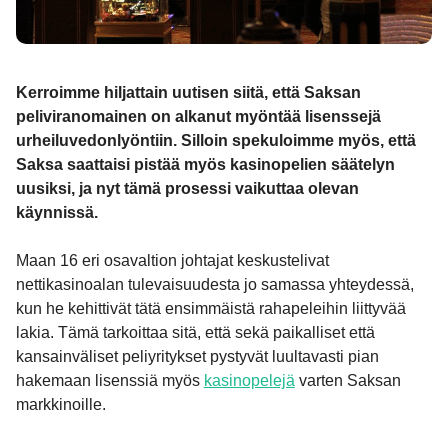
Kerroimme hiljattain uutisen siitä, että Saksan
peliviranomainen on alkanut myöntää lisenssejä
urheiluvedonlyöntiin. Silloin spekuloimme myös, että
Saksa saattaisi pistää myös kasinopelien säätelyn
uusiksi, ja nyt tämä prosessi vaikuttaa olevan
käynnissä.
Maan 16 eri osavaltion johtajat keskustelivat
nettikasinoalan tulevaisuudesta jo samassa yhteydessä,
kun he kehittivät tätä ensimmäistä rahapeleihin liittyvää
lakia. Tämä tarkoittaa sitä, että sekä paikalliset että
kansainväliset peliyritykset pystyvät luultavasti pian
hakemaan lisenssiä myös
kasinopelejä
varten Saksan
markkinoille.