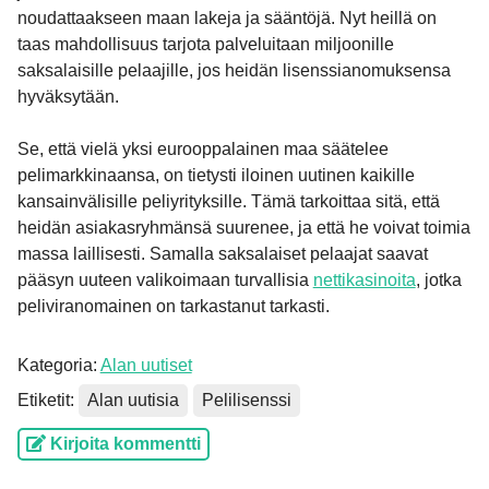
noudattaakseen maan lakeja ja sääntöjä. Nyt heillä on
taas mahdollisuus tarjota palveluitaan miljoonille
saksalaisille pelaajille, jos heidän lisenssianomuksensa
hyväksytään.
Se, että vielä yksi eurooppalainen maa säätelee
pelimarkkinaansa, on tietysti iloinen uutinen kaikille
kansainvälisille peliyrityksille. Tämä tarkoittaa sitä, että
heidän asiakasryhmänsä suurenee, ja että he voivat toimia
massa laillisesti. Samalla saksalaiset pelaajat saavat
pääsyn uuteen valikoimaan turvallisia
nettikasinoita
, jotka
peliviranomainen on tarkastanut tarkasti.
Kategoria:
Alan uutiset
Etiketit:
Alan uutisia
Pelilisenssi
Kirjoita kommentti