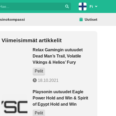
Fi
sinokompassi
Uutiset
Viimeisimmät artikkelit
Relax Gamingin uutuudet
Dead Man’s Trail, Volatile
Vikings & Helios’ Fury
Pelit
18.10.2021
Playsonin uutuudet Eagle
Power Hold and Win & Spirit
of Egypt Hold and Win
Pelit