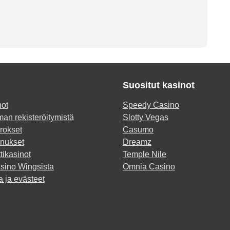
Suositut kasinot
not
Speedy Casino
man rekisteröitymistä
Slotty Vegas
rrokset
Casumo
nukset
Dreamz
tikasinot
Temple Nile
sino Wingsista
Omnia Casino
a ja evästeet