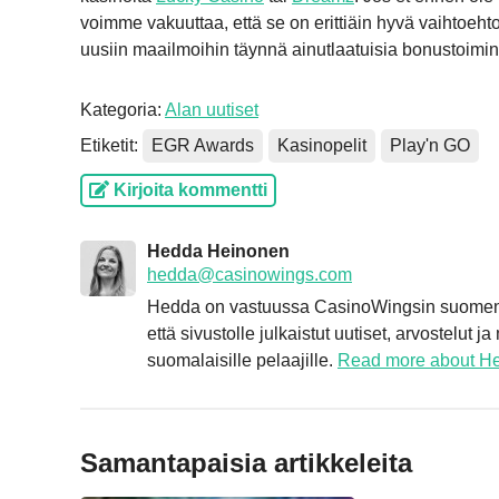
voimme vakuuttaa, että se on erittiäin hyvä vaihtoehto,
uusiin maailmoihin täynnä ainutlaatuisia bonustoimint
Kategoria:
Alan uutiset
Etiketit:
EGR Awards
Kasinopelit
Play'n GO
Kirjoita kommentti
Hedda Heinonen
hedda@casinowings.com
Hedda on vastuussa CasinoWingsin suomenki
että sivustolle julkaistut uutiset, arvostelut ja
suomalaisille pelaajille.
Read more about H
Samantapaisia artikkeleita