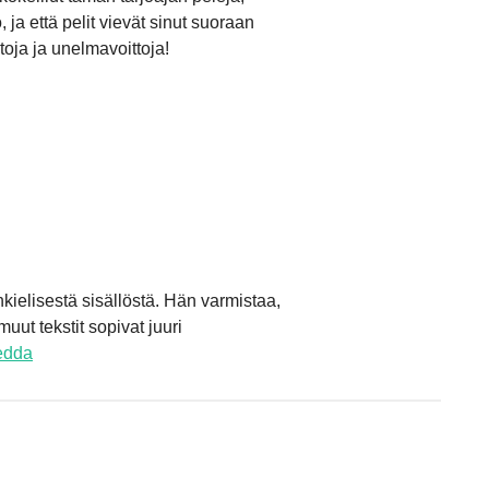
 ja että pelit vievät sinut suoraan
oja ja unelmavoittoja!
elisestä sisällöstä. Hän varmistaa,
 muut tekstit sopivat juuri
edda