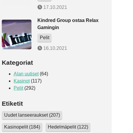
17.10.2021
Kindred Group ostaa Relax
Gamingin
Pelit
16.10.2021
Kategoriat
Alan uutiset
(64)
Kasinot
(117)
Pelit
(292)
Etiketit
Uudet lanseeraukset
(207)
Kasinopelit
(184)
Hedelmäpelit
(122)