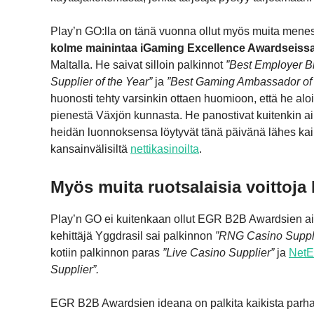
Play’n GO:lla on tänä vuonna ollut myös muita mene
kolme mainintaa iGaming Excellence Awardseiss
Maltalla. He saivat silloin palkinnot
”Best Employer Br
Supplier of the Year”
ja
”Best Gaming Ambassador of 
huonosti tehty varsinkin ottaen huomioon, että he aloi
pienestä Växjön kunnasta. He panostivat kuitenkin aika
heidän luonnoksensa löytyvät tänä päivänä lähes kaik
kansainvälisiltä
nettikasinoilta
.
Myös muita ruotsalaisia voittoj
Play’n GO ei kuitenkaan ollut EGR B2B Awardsien ain
kehittäjä Yggdrasil sai palkinnon
”RNG Casino Suppli
kotiin palkinnon paras
”Live Casino Supplier”
ja
NetE
Supplier”.
EGR B2B Awardsien ideana on palkita kaikista parhaat