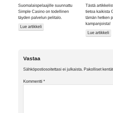
Suomalaispelaajille suunnattu
Tästä artikkelis
Simple Casino on todellinen
tietoa kaikista
täyden palvelun pelitalo.
tämän hetken p
kampanjoista!
Lue artikkeli
Lue artikkeli
Vastaa
Sähköpostiosoitettasi ei julkaista.
Pakolliset kentä
Kommentti
*