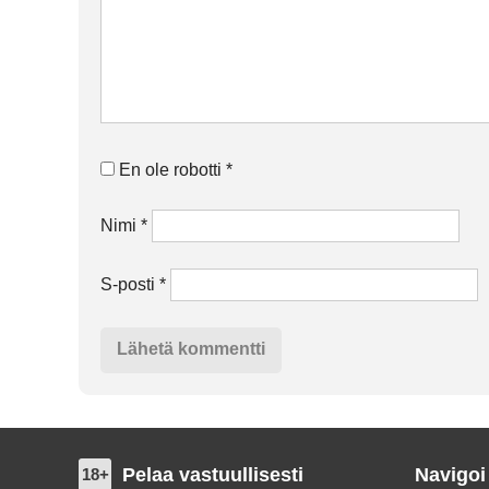
En ole robotti
*
Nimi
*
S-posti
*
Pelaa vastuullisesti
Navigoi
18+