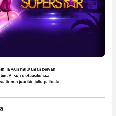
sin, ja vain muutaman päivän
in. Viikon slottiuutisissa
aationsa juurikin jalkapallosta,
na