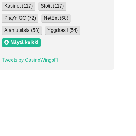
Kasinot
(117)
Slotit
(117)
Play'n GO
(72)
NetEnt
(68)
Alan uutisia
(58)
Yggdrasil
(54)
Microgaming
Näytä kaikki
(36)
Bonukset
(33)
Pragmatic Play
(32)
Tweets by CasinoWingsFI
Uudet nettikasinot
(31)
Slottiuutiset
(30)
Kampanja
(26)
Quickspin
(24)
Live casino
(24)
Red Tiger Gaming
(22)
Evolution Gaming
(21)
ELK Studios
(20)
Thunderkick
(16)
Pelilisenssi
(16)
Playson
(13)
Kilpailu
(12)
Jackpot
(11)