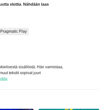
uutta slottia. Nähdään taas
Pragmatic Play
elisestä sisällöstä. Hän varmistaa,
 muut tekstit sopivat juuri
edda