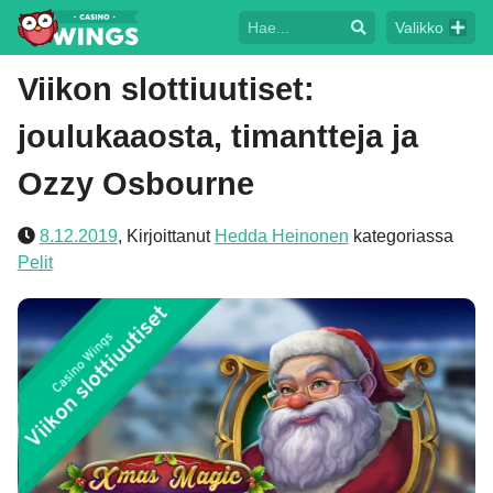
Valikko
Viikon slottiuutiset:
joulukaaosta, timantteja ja
Ozzy Osbourne
8.12.2019
,
Kirjoittanut
Hedda Heinonen
kategoriassa
Pelit