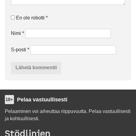
En ole robotti
*
Nimi
*
S-posti
*
Pelaa vastuullisesti
18+
Pelaaminen voi aiheuttaa riippuvuutta. Pelaa vastuullisesti
ja kohtuullisesti.