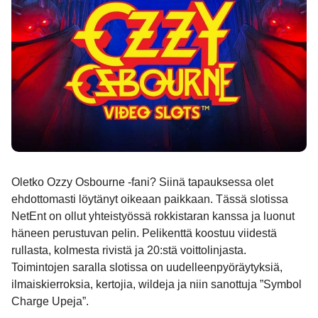
Oletko Ozzy Osbourne -fani? Siinä tapauksessa olet
ehdottomasti löytänyt oikeaan paikkaan. Tässä slotissa
NetEnt on ollut yhteistyössä rokkistaran kanssa ja luonut
häneen perustuvan pelin. Pelikenttä koostuu viidestä
rullasta, kolmesta rivistä ja 20:stä voittolinjasta.
Toimintojen saralla slotissa on uudelleenpyöräytyksiä,
ilmaiskierroksia, kertojia, wildeja ja niin sanottuja ”Symbol
Charge Upeja”.