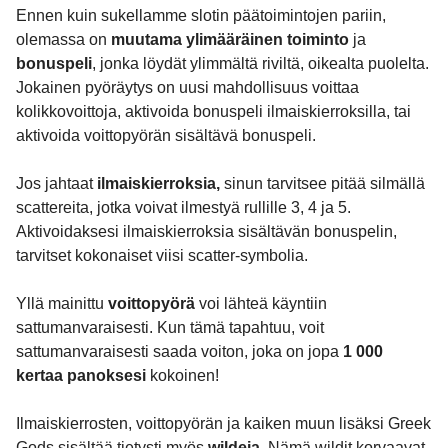
Ennen kuin sukellamme slotin päätoimintojen pariin,
olemassa on
muutama ylimääräinen toiminto
ja
bonuspeli
, jonka löydät ylimmältä riviltä, oikealta puolelta.
Jokainen pyöräytys on uusi mahdollisuus voittaa
kolikkovoittoja, aktivoida bonuspeli ilmaiskierroksilla, tai
aktivoida voittopyörän sisältävä bonuspeli.
Jos jahtaat
ilmaiskierroksia,
sinun tarvitsee pitää silmällä
scattereita, jotka voivat ilmestyä rullille 3, 4 ja 5.
Aktivoidaksesi ilmaiskierroksia sisältävän bonuspelin,
tarvitset kokonaiset viisi scatter-symbolia.
Yllä mainittu
voittopyörä
voi lähteä käyntiin
sattumanvaraisesti. Kun tämä tapahtuu, voit
sattumanvaraisesti saada voiton, joka on jopa
1 000
kertaa panoksesi
kokoinen!
Ilmaiskierrosten, voittopyörän ja kaiken muun lisäksi Greek
Gods sisältää tietysti myös
wildeja.
Nämä wildit korvaavat