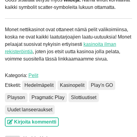
kaikki symbolit scatter-symboleita lukuun ottamatta.
Monet nettikasinot ovat ottaneet nämä pelit valikoimiinsa,
koska ne ovat kaikki laatutarjoajien laatu-uutuuksia! Monet
pelaajat suosivat nykyisin ertiyisesti
kasinoita ilman
rekisteröintiä
, joten jos etsit uutta kasinoa jolla pelata,
voimme suositella tässä linkkaamaamme sivua.
Kategoria:
Pelit
Etiketit:
Hedelmäpelit
Kasinopelit
Play'n GO
Playson
Pragmatic Play
Slottiuutiset
Uudet lanseeraukset
Kirjoita kommentti