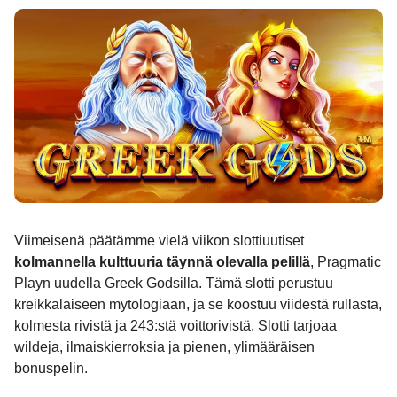
Viimeisenä päätämme vielä viikon slottiuutiset
kolmannella kulttuuria täynnä olevalla pelillä
, Pragmatic
Playn uudella Greek Godsilla. Tämä slotti perustuu
kreikkalaiseen mytologiaan, ja se koostuu viidestä rullasta,
kolmesta rivistä ja 243:stä voittorivistä. Slotti tarjoaa
wildeja, ilmaiskierroksia ja pienen, ylimääräisen
bonuspelin.