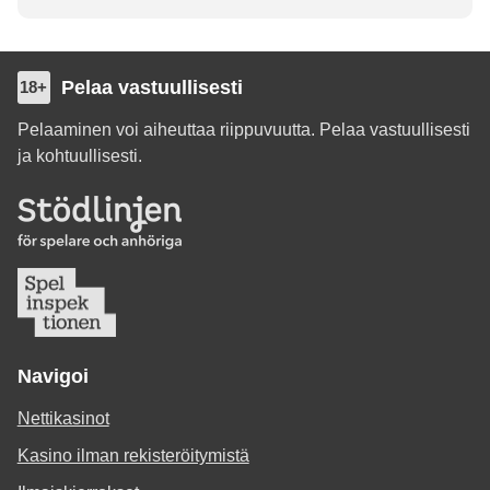
Pelaa vastuullisesti
18+
Pelaaminen voi aiheuttaa riippuvuutta. Pelaa vastuullisesti
ja kohtuullisesti.
Navigoi
Nettikasinot
Kasino ilman rekisteröitymistä