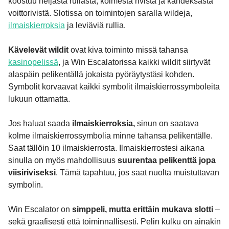
koostuu neljästä rullasta, kolmesta rivistä ja kahdeksasta
voittorivistä. Slotissa on toimintojen saralla wildeja,
ilmaiskierroksia
ja leviäviä rullia.
Kävelevät wildit
ovat kiva toiminto missä tahansa
kasinopelissä
, ja Win Escalatorissa kaikki wildit siirtyvät
alaspäin pelikentällä jokaista pyöräytystäsi kohden.
Symbolit korvaavat kaikki symbolit ilmaiskierrossymboleita
lukuun ottamatta.
Jos haluat saada
ilmaiskierroksia,
sinun on saatava
kolme ilmaiskierrossymbolia minne tahansa pelikentälle.
Saat tällöin 10 ilmaiskierrosta. Ilmaiskierrostesi aikana
sinulla on myös mahdollisuus
suurentaa pelikenttä jopa
viisiriviseksi
. Tämä tapahtuu, jos saat nuolta muistuttavan
symbolin.
Win Escalator on
simppeli, mutta erittäin mukava slotti
–
sekä graafisesti että toiminnallisesti. Pelin kulku on ainakin