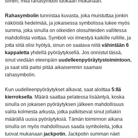
siihen, mitä rahasymboli tuokaan mukanaan.
Rahasymbolin
tunnistaa kuvasta, joka muistuttaa jonkin
näköistä hedelmää, ja jokaisessa symbolissa lukee myös
summa, joka sinulla on oikeiden olosuhteiden vallitessa
mahdollista voittaa. Symboli voi ilmestyä kaikille rullille, ja
jotta siitä olisi hyötyä, sinun on saatava niitä
vähintään 6
kappaletta
yhdellä pyöräytyksellä. Jos onnistut tässä,
sinut viedään eteenpäin
uudelleenpyöräytystoimintoon,
ja saat sitä paitsi pitää aikaisemmin saamasi
rahasymbolin.
Kun uudelleenpyöräytykset alkavat, saat aloittaa
5:llä
kierroksella
. Määrä saattaa pelatessa lisääntyä, koska
sinulla on jokaisen pyöräytyksen jälkeen mahdollisuus
valita kolmesta arkusta, jotka palkitsevat sinut jollakin
määrällä uusia pyöräytyksiä. Tämän toiminnon aikana
sinulla on myös mahdollisuus saada symboleita, jotka
tuovat mukanaan
jackpotin.
Jackpotin summan näet