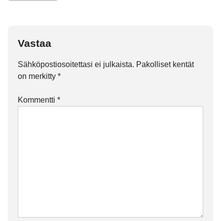
Vastaa
Sähköpostiosoitettasi ei julkaista.
Pakolliset kentät
on merkitty
*
Kommentti
*