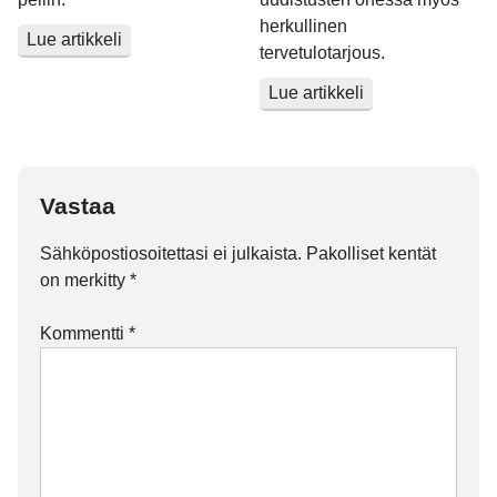
herkullinen
Lue artikkeli
tervetulotarjous.
Lue artikkeli
Vastaa
Sähköpostiosoitettasi ei julkaista.
Pakolliset kentät
on merkitty
*
Kommentti
*