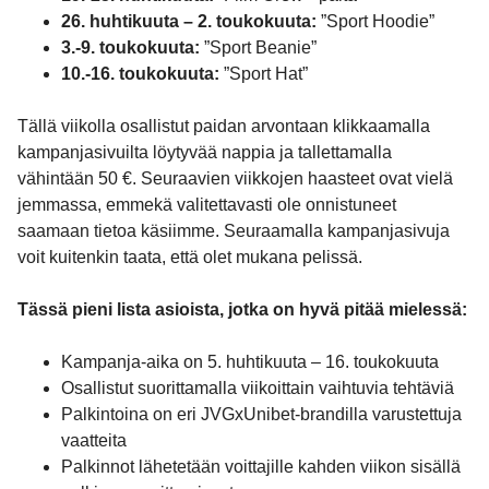
26. huhtikuuta – 2. toukokuuta:
”Sport Hoodie”
3.-9. toukokuuta:
”Sport Beanie”
10.-16. toukokuuta:
”Sport Hat”
Tällä viikolla osallistut paidan arvontaan klikkaamalla
kampanjasivuilta löytyvää nappia ja tallettamalla
vähintään 50 €. Seuraavien viikkojen haasteet ovat vielä
jemmassa, emmekä valitettavasti ole onnistuneet
saamaan tietoa käsiimme. Seuraamalla kampanjasivuja
voit kuitenkin taata, että olet mukana pelissä.
Tässä pieni lista asioista, jotka on hyvä pitää mielessä:
Kampanja-aika on 5. huhtikuuta – 16. toukokuuta
Osallistut suorittamalla viikoittain vaihtuvia tehtäviä
Palkintoina on eri JVGxUnibet-brandilla varustettuja
vaatteita
Palkinnot lähetetään voittajille kahden viikon sisällä