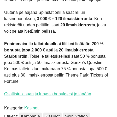
Uutena pelaajana Spinstationilla saat reilun
kasinobonuksen;
3 000 € + 120 ilmaiskierrosta
. Kun
rekisteröit uuden pelitilin, saat
20 ilmaiskierrosta
, jotka
voit pelata NetEntin pelissä.
Ensimmäiselle talletuksellesi tilillesi lisätään 200 %
bonusta jopa 2 000 € asti ja 20 ilmaiskierrosta
Starburstiin.
Toiselle talletuksellesi saat 50 % bonusta
jopa 500 € asti ja 50 ilmaiskierrosta Gonzo’s Questiin.
Kolmas talletus tuo mukanaan 75 % bonusta jopa 500 €
asti plus 30 ilmaiskierrosta peliin Theme Park: Tickets of
Fortune.
Osallistu kisaan ja lunasta bonuksesi jo tänään
Kategoria:
Kasinot
Etiketit:
Kampanja
Kasinot
Spin Station