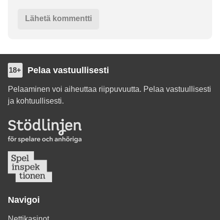
Pelaa vastuullisesti
18+
Pelaaminen voi aiheuttaa riippuvuutta. Pelaa vastuullisesti
ja kohtuullisesti.
Navigoi
Nettikasinot