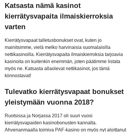
Katsasta nämä kasinot
kierrätysvapaita ilmaiskierroksia
varten
Kierrätysvapaat talletusbonukset ovat, kuten jo
mainitsimme, vielä melko harvinaisia suomalaisilla
nettikasinoilla. Kierrätysvapaita ilmaiskierroksia tarjoavia
kasinoita on kuitenkin enemmän, joten päätimme listata
myös ne. Katsasta allaolevat nettikasinot, jos tämä
kiinnostavat!
Tulevatko kierrätysvapaat bonukset
yleistymään vuonna 2018?
Ruotsissa ja Norjassa 2017 oli suuri vuosi
kierrätysvapaiden kasinobonusten kannalta.
Ahvenanmaalla toimiva PAF-kasino on myös nyt aloittanut