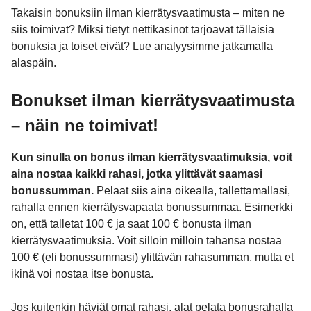
Takaisin bonuksiin ilman kierrätysvaatimusta – miten ne
siis toimivat? Miksi tietyt nettikasinot tarjoavat tällaisia
bonuksia ja toiset eivät? Lue analyysimme jatkamalla
alaspäin.
Bonukset ilman kierrätysvaatimusta
– näin ne toimivat!
Kun sinulla on bonus ilman kierrätysvaatimuksia, voit
aina nostaa kaikki rahasi, jotka ylittävät saamasi
bonussumman.
Pelaat siis aina oikealla, tallettamallasi,
rahalla ennen kierrätysvapaata bonussummaa. Esimerkki
on, että talletat 100 € ja saat 100 € bonusta ilman
kierrätysvaatimuksia. Voit silloin milloin tahansa nostaa
100 € (eli bonussummasi) ylittävän rahasumman, mutta et
ikinä voi nostaa itse bonusta.
Jos kuitenkin häviät omat rahasi, alat pelata bonusrahalla