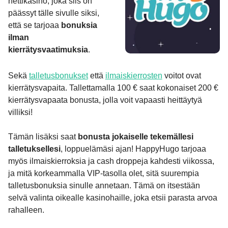
nettikasino, joka siis on
päässyt tälle sivulle siksi,
että se tarjoaa
bonuksia
ilman
kierrätysvaatimuksia
.
Sekä
talletusbonukset
että
ilmaiskierrosten
voitot ovat
kierrätysvapaita. Tallettamalla 100 € saat kokonaiset 200 €
kierrätysvapaata bonusta, jolla voit vapaasti heittäytyä
villiksi!
Tämän lisäksi saat
bonusta jokaiselle tekemällesi
talletuksellesi
, loppuelämäsi ajan! HappyHugo tarjoaa
myös ilmaiskierroksia ja cash droppeja kahdesti viikossa,
ja mitä korkeammalla VIP-tasolla olet, sitä suurempia
talletusbonuksia sinulle annetaan. Tämä on itsestään
selvä valinta oikealle kasinohaille, joka etsii parasta arvoa
rahalleen.