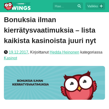
Valikko
Bonuksia ilman
kierrätysvaatimuksia – lista
kaikista kasinoista juuri nyt
19.12.2017
,
Kirjoittanut
Hedda Heinonen
kategoriassa
Kasinot