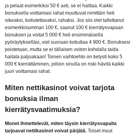
ja pelaat esimerkiksi 50 € asti, se ei haittaa. Kaikki
bonuksella voittamasi rahat muuttuvat nimittäin heti
oikeaksi, kotiutettavaksi, rahaksi. Jos siis olet tallettanut
esimerkkisumman 100 €, saanut 100 € kierrätysvapaan
bonuksen ja voitat 5 000 € heti ensimmäisellä
pyöräytykselläsi, voit suoraan kotiuttaa 4 900 €. Bonuksesi
poistetaan, mutta se ei tällaisen voiton kohdalla taida
haitata paljoakaan! Toinen vaihtoehto on tietysti koko 5
000 € kierrättäminen, jolloin sinulla on riski hävitä kaikki
juuri voittamasi rahat.
Miten nettikasinot voivat tarjota
bonuksia ilman
kierrätysvaatimuksia?
Monet ihmettelevät, miten täysin kierrätysvapaita
tarjoavat nettikasinot voivat pärjätä.
Toiset muut