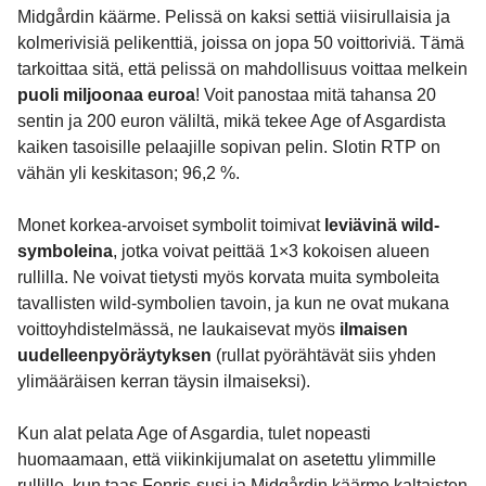
Midgårdin käärme. Pelissä on kaksi settiä viisirullaisia ja
kolmerivisiä pelikenttiä, joissa on jopa 50 voittoriviä. Tämä
tarkoittaa sitä, että pelissä on mahdollisuus voittaa melkein
puoli miljoonaa euroa
! Voit panostaa mitä tahansa 20
sentin ja 200 euron väliltä, mikä tekee Age of Asgardista
kaiken tasoisille pelaajille sopivan pelin. Slotin RTP on
vähän yli keskitason; 96,2 %.
Monet korkea-arvoiset symbolit toimivat
leviävinä wild-
symboleina
, jotka voivat peittää 1×3 kokoisen alueen
rullilla. Ne voivat tietysti myös korvata muita symboleita
tavallisten wild-symbolien tavoin, ja kun ne ovat mukana
voittoyhdistelmässä, ne laukaisevat myös
ilmaisen
uudelleenpyöräytyksen
(rullat pyörähtävät siis yhden
ylimääräisen kerran täysin ilmaiseksi).
Kun alat pelata Age of Asgardia, tulet nopeasti
huomaamaan, että viikinkijumalat on asetettu ylimmille
rullille, kun taas Fenris-susi ja Midgårdin käärme kaltaisten