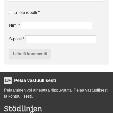
En ole robotti
*
Nimi
*
S-posti
*
Pelaa vastuullisesti
18+
Pelaaminen voi aiheuttaa riippuvuutta. Pelaa vastuullisesti
ja kohtuullisesti.