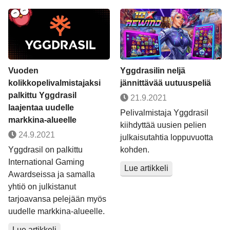
Vuoden
Yggdrasilin neljä
kolikkopelivalmistajaksi
jännittävää uutuuspeliä
palkittu Yggdrasil
21.9.2021
laajentaa uudelle
Pelivalmistaja Yggdrasil
markkina-alueelle
kiihdyttää uusien pelien
24.9.2021
julkaisutahtia loppuvuotta
Yggdrasil on palkittu
kohden.
International Gaming
Lue artikkeli
Awardseissa ja samalla
yhtiö on julkistanut
tarjoavansa pelejään myös
uudelle markkina-alueelle.
Lue artikkeli