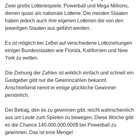
Zwei große Lotteriespiele, Powerball und Mega Millions,
dienen quasi als nationale Lotterie. Die meisten Staaten
haben jedoch auch ihre eigenen Lotterien die von den
jeweiligen Staaten aus geführt werden.
Es ist möglich bei 1xBet auf verschiedene Lottoziehungen
einiger Bundesstaaten wie Florida, Kalifornien und New
York zu wetten.
Die Ziehung der Zahlen ist wirklich einfach und schnell ein
Gastgeber gibt nur die Gewinnzahlen bekannt.
Anschließend nennt er einige glückliche Gewinner
persönlich.
Der Betrag, den es zu gewinnen gibt, reicht wahrscheinlich
aus um Leute zum Spielen zu bewegen. Diese Woche gibt
es die Chance 140.000.000.000$ bei Powerball zu
gewinnen. Das ist eine Menge!