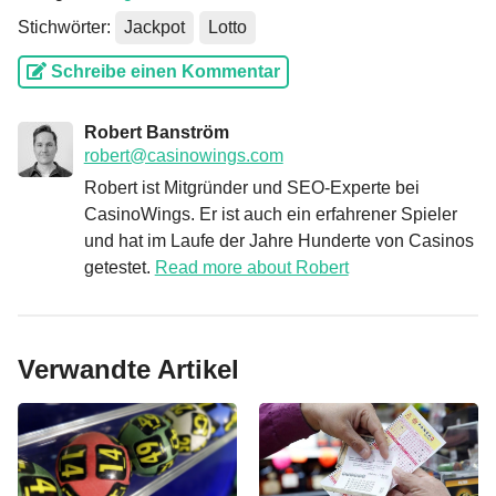
Stichwörter:
Jackpot
Lotto
Schreibe einen Kommentar
Robert Banström
robert@casinowings.com
Robert ist Mitgründer und SEO-Experte bei
CasinoWings. Er ist auch ein erfahrener Spieler
und hat im Laufe der Jahre Hunderte von Casinos
getestet.
Read more about Robert
Verwandte Artikel