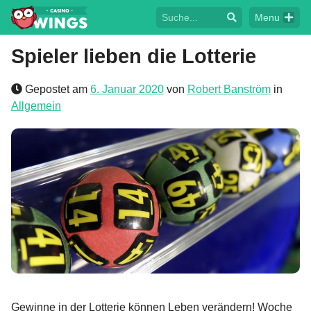
Menu
Spieler lieben die Lotterie
Gepostet am
6. Januar 2020
von
Robert Banström
in
Allgemein
Gewinne in der Lotterie können Leben verändern! Woche