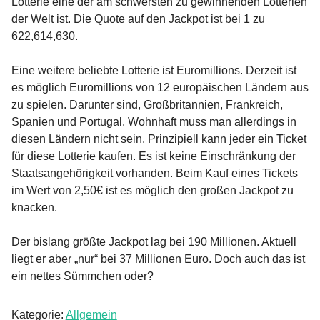
Lotterie eine der am schwersten zu gewinnenden Lotterien
der Welt ist. Die Quote auf den Jackpot ist bei 1 zu
622,614,630.
Eine weitere beliebte Lotterie ist Euromillions. Derzeit ist
es möglich Euromillions von 12 europäischen Ländern aus
zu spielen. Darunter sind, Großbritannien, Frankreich,
Spanien und Portugal. Wohnhaft muss man allerdings in
diesen Ländern nicht sein. Prinzipiell kann jeder ein Ticket
für diese Lotterie kaufen. Es ist keine Einschränkung der
Staatsangehörigkeit vorhanden. Beim Kauf eines Tickets
im Wert von 2,50€ ist es möglich den großen Jackpot zu
knacken.
Der bislang größte Jackpot lag bei 190 Millionen. Aktuell
liegt er aber „nur“ bei 37 Millionen Euro. Doch auch das ist
ein nettes Sümmchen oder?
Kategorie:
Allgemein