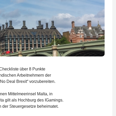
Checkliste über 8 Punkte
ändischen Arbeitnehmern der
„No Deal Brexit“ vorzubereiten.
en Mittelmeerinsel Malta, in
lta gilt als Hochburg des IGamings.
 der Steuergesetze beheimatet.