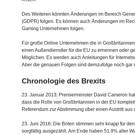
Des Weiteren könnten Änderungen im Bereich Genera
(GDPR) folgen. Es können auch Änderungen im Re
Gaming Unternehmen folgen.
Für große Online Unternehmen die in Großbritannien
einen Außendienstler für die EU zu ernennen oder ge
Möglichen. Es werden auch Anleitungen für Internet
Aber die genauen Folgen sind demzufolge noch gar n
Chronologie des Brexits
23. Januar 2013: Premierminister David Cameron ha
dass die Rolle von Großbritannien in der EU komplet
Referendum zur Abstimmung über einen Austritt aus 
23. Juni 2016: Die Briten stimmen sehr knapp für de
sorgfältig ausgezählt. Am Ende haben 51.9% aller Wa