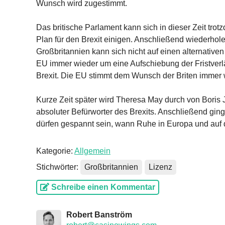
Wunsch wird zugestimmt.
Das britische Parlament kann sich in dieser Zeit trotz
Plan für den Brexit einigen. Anschließend wiederhol
Großbritannien kann sich nicht auf einen alternativen 
EU immer wieder um eine Aufschiebung der Fristverl
Brexit. Die EU stimmt dem Wunsch der Briten immer 
Kurze Zeit später wird Theresa May durch von Boris 
absoluter Befürworter des Brexits. Anschließend ging
dürfen gespannt sein, wann Ruhe in Europa und auf d
Kategorie:
Allgemein
Stichwörter:
Großbritannien
Lizenz
Schreibe einen Kommentar
Robert Banström