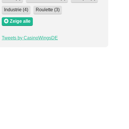
Industrie
(4)
Roulette
(3)
Niederländer
Zeige alle
(3)
Macau
(2)
Poker
(2)
eSport
(2)
Spielsucht
(2)
Las Vegas
(2)
Tweets by CasinoWingsDE
Belgien
(2)
Fußball
(2)
NetEnt
(2)
Schweden
(2)
Live casino
(2)
USA
(2)
Buchmacher
(2)
Umfrage
(1)
PayPal
(1)
Interlaken
(1)
Betsson
(1)
Tabcorp
(1)
Pragmatic Play
(1)
BGaming
(1)
Google
(1)
Australian
(1)
Musik
(1)
Ukraine
(1)
Bücher
(1)
Malta Gaming Authority
(1)