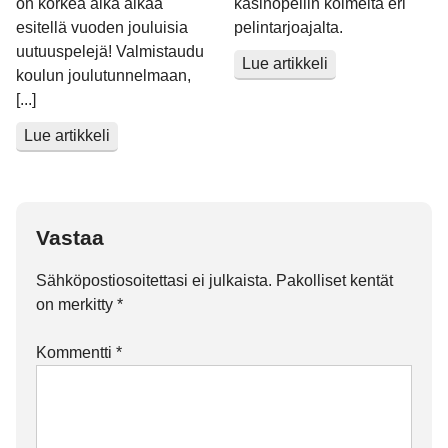
on korkea aika alkaa
kasinopeliin kolmelta eri
esitellä vuoden jouluisia
pelintarjoajalta.
uutuuspelejä! Valmistaudu
Lue artikkeli
koulun joulutunnelmaan,
[...]
Lue artikkeli
Vastaa
Sähköpostiosoitettasi ei julkaista.
Pakolliset kentät
on merkitty
*
Kommentti
*