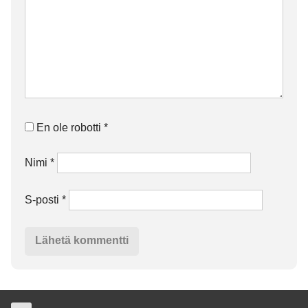
En ole robotti
*
Nimi
*
S-posti
*