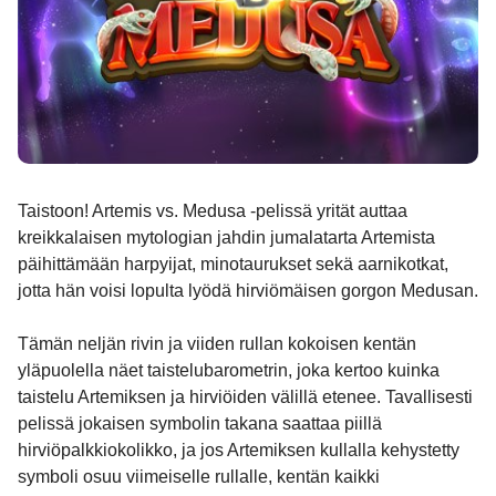
Taistoon! Artemis vs. Medusa -pelissä yrität auttaa
kreikkalaisen mytologian jahdin jumalatarta Artemista
päihittämään harpyijat, minotaurukset sekä aarnikotkat,
jotta hän voisi lopulta lyödä hirviömäisen gorgon Medusan.
Tämän neljän rivin ja viiden rullan kokoisen kentän
yläpuolella näet taistelubarometrin, joka kertoo kuinka
taistelu Artemiksen ja hirviöiden välillä etenee. Tavallisesti
pelissä jokaisen symbolin takana saattaa piillä
hirviöpalkkiokolikko, ja jos Artemiksen kullalla kehystetty
symboli osuu viimeiselle rullalle, kentän kaikki