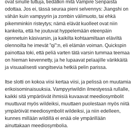
ovat sinulle tuttuja, tiedätkin mitä Vampire Senpaista
odottaa. Jos ei, tässä seuraa pieni selvennys: Jiangshi on
vähän kuin vampyyrin ja zombin välimuoto, tai ehkä
pikemminkin risteytys; nämä elävät kuolleet ovat niin
kankeita, että he joutuvat hyppelemään eteenpäin
ojennetuin käsivarsin, ja kaikilta kohtaamiltaan eläviltä
olennoilta he imevät ”qi”:n, eli elämän voiman. Quickspin
painottaa toki, että peliä varten tätä varsin tummaa teemaa
on hieman kevennetty, ja he lupaavat pelaajille värikkäitä
ja visuaalisesti vangitsevia hetkiä pelin parissa.
Itse slotti on kokoa viisi kertaa viisi, ja pelissä on muutamia
erikoisominaisuuksia. Vampyyriwildin ilmestyessä rullalle,
kaikki sitä ympäröivät ihmisiä kuvaavat meediosymbolit
muuttuvat myös wildeiksi, muuttaen puolestaan myös niitä
ympäröivät meediosymbolit wildeiksi, ja niin edelleen,
kunnes millään wildillä ei enää ole ympärillään
ainuttakaan meediosymbolia.