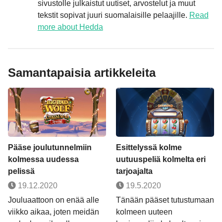
sivustolle julkaistut uutiset, arvostelut ja muut
tekstit sopivat juuri suomalaisille pelaajille.
Read
more about Hedda
Samantapaisia artikkeleita
Pääse joulutunnelmiin
Esittelyssä kolme
kolmessa uudessa
uutuuspeliä kolmelta eri
pelissä
tarjoajalta
19.12.2020
19.5.2020
Jouluaattoon on enää alle
Tänään pääset tutustumaan
viikko aikaa, joten meidän
kolmeen uuteen