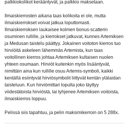
palkkiokolikot kerääntyvät, ja palkkio maksetaan.
Ilmaiskierrosten aikana taas kolikoita ei ole, mutta
ilmaiskierrokset voivat jatkua loputtomasti.
Ilmaiskierroksen laukaisee kolmen bonus-scatterin
osuminen rullille, ja kierrokset jatkuvat, kunnes Artemiksen
ja Medusan taistelu päättyy. Jokainen voitoton kierros tuo
hirviöitä askeleen lähemmäs Artemista, kun taas
voitollinen kierros johtaa Artemiksen kultaisen nuolen
yhteen osumaan. Hirviöt kuitenkin myös lisääntyvät,
nimittäin aina kun rullille osuu Artemis-symboli, kaikki
kentällä esiintyvät hirviösymbolit liittyvät kentän ylälaidan
taisteluun. Kun hirviömittari lopulta joko täyttyy
viidestätoista hirviöstä, tai tyhjenee Artemiksen voitoista,
ilmaiskierros loppuu.
Pelissä siis tapahtuu, ja pelin maksimikerroin on 5 288x.