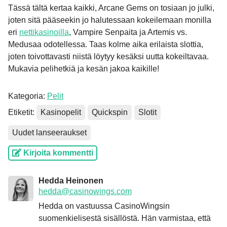
Tässä tältä kertaa kaikki, Arcane Gems on tosiaan jo julki,
joten sitä pääseekin jo halutessaan kokeilemaan monilla
eri
nettikasinoilla
, Vampire Senpaita ja Artemis vs.
Medusaa odotellessa. Taas kolme aika erilaista slottia,
joten toivottavasti niistä löytyy kesäksi uutta kokeiltavaa.
Mukavia pelihetkiä ja kesän jakoa kaikille!
Kategoria:
Pelit
Etiketit:
Kasinopelit
Quickspin
Slotit
Uudet lanseeraukset
Kirjoita kommentti
Hedda Heinonen
hedda@casinowings.com
Hedda on vastuussa CasinoWingsin
suomenkielisestä sisällöstä. Hän varmistaa, että