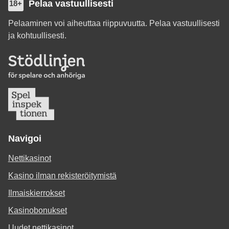
Pelaa vastuullisesti
18+
Pelaaminen voi aiheuttaa riippuvuutta. Pelaa vastuullisesti
ja kohtuullisesti.
Navigoi
Nettikasinot
Kasino ilman rekisteröitymistä
Ilmaiskierrokset
Kasinobonukset
Uudet nettikasinot