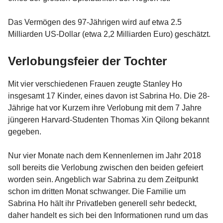
Das Vermögen des 97-Jährigen wird auf etwa 2.5
Milliarden US-Dollar (etwa 2,2 Milliarden Euro) geschätzt.
Verlobungsfeier der Tochter
Mit vier verschiedenen Frauen zeugte Stanley Ho
insgesamt 17 Kinder, eines davon ist Sabrina Ho. Die 28-
Jährige hat vor Kurzem ihre Verlobung mit dem 7 Jahre
jüngeren Harvard-Studenten Thomas Xin Qilong bekannt
gegeben.
Nur vier Monate nach dem Kennenlernen im Jahr 2018
soll bereits die Verlobung zwischen den beiden gefeiert
worden sein. Angeblich war Sabrina zu dem Zeitpunkt
schon im dritten Monat schwanger. Die Familie um
Sabrina Ho hält ihr Privatleben generell sehr bedeckt,
daher handelt es sich bei den Informationen rund um das