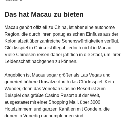
Das hat Macau zu bieten
Macau gehört offiziell zu China, ist aber eine autonome
Region, die durch ihren portugiesischen Einfluss aus der
Kolonialzeit über zahlreiche Sehenswürdigkeiten verfügt.
Glücksspiel in China ist illegal, jedoch nicht in Macau.
Viele Chinesen reisen daher jährlich in die Stadt, um ihrer
Leidenschaft nachgehen zu können.
Angeblich ist Macau sogar größer als Las Vegas und
generiert höhere Umsätze durch das Glücksspiel. Kein
Wunder, denn das Venetian Casino Resort ist zum
Beispiel das größte Casino Resort auf der Welt,
ausgestattet mit einer Shopping Mall, über 3000
Hotelzimmern und ganzen Kanälen mit Gondeln, die
denen in Venedig nachempfunden sind.