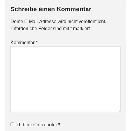
Schreibe einen Kommentar
Deine E-Mail-Adresse wird nicht veröffentlicht.
Erforderliche Felder sind mit
*
markiert
Kommentar
*
Ich bin kein Roboter
*