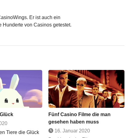
asinoWings. Er ist auch ein
re Hunderte von Casinos getestet.
 Glück
Fünf Casino Filme die man
gesehen haben muss
2020
16. Januar 2020
en Tiere die Glück