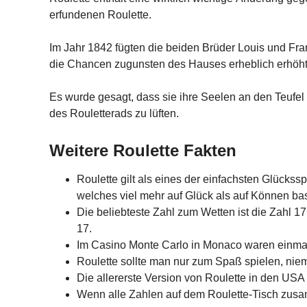
erfundenen Roulette.
Im Jahr 1842 fügten die beiden Brüder Louis und Fra
die Chancen zugunsten des Hauses erheblich erhöht
Es wurde gesagt, dass sie ihre Seelen an den Teufe
des Rouletterads zu lüften.
Weitere Roulette Fakten
Roulette gilt als eines der einfachsten Glücks
welches viel mehr auf Glück als auf Können basi
Die beliebteste Zahl zum Wetten ist die Zahl 17
17.
Im Casino Monte Carlo in Monaco waren einmal 
Roulette sollte man nur zum Spaß spielen, niem
Die allererste Version von Roulette in den USA
Wenn alle Zahlen auf dem Roulette-Tisch zusa