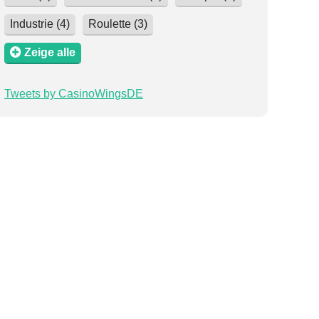
Industrie
(4)
Roulette
(3)
Niederländer
Zeige alle
(3)
Macau
(2)
Poker
(2)
eSport
(2)
Spielsucht
(2)
Las Vegas
(2)
Tweets by CasinoWingsDE
Belgien
(2)
Fußball
(2)
NetEnt
(2)
Schweden
(2)
Live casino
(2)
USA
(2)
Buchmacher
(2)
Umfrage
(1)
PayPal
(1)
Interlaken
(1)
Betsson
(1)
Tabcorp
(1)
Pragmatic Play
(1)
BGaming
(1)
Google
(1)
Australian
(1)
Musik
(1)
Ukraine
(1)
Bücher
(1)
Malta Gaming Authority
(1)