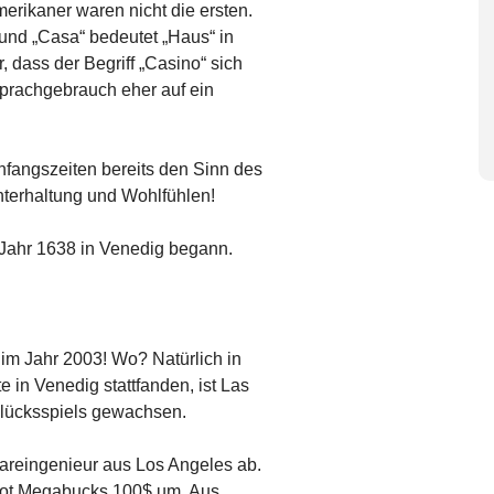
erikaner waren nicht die ersten.
und „Casa“ bedeutet „Haus“ in
, dass der Begriff „Casino“ sich
 Sprachgebrauch eher auf ein
Anfangszeiten bereits den Sinn des
nterhaltung und Wohlfühlen!
 Jahr 1638 in Venedig begann.
im Jahr 2003! Wo? Natürlich in
in Venedig stattfanden, ist Las
Glücksspiels gewachsen.
areingenieur aus Los Angeles ab.
Slot Megabucks 100$ um. Aus