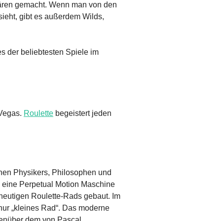
onären gemacht. Wenn man von den
ieht, gibt es außerdem Wilds,
s der beliebtesten Spiele im
 Vegas.
Roulette
begeistert jeden
chen Physikers, Philosophen und
h eine Perpetual Motion Maschine
 heutigen Roulette-Rads gebaut. Im
 nur „kleines Rad“. Das moderne
egenüber dem von Pascal