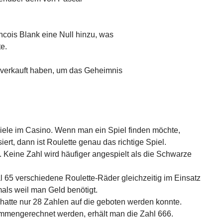
ncois Blank eine Null hinzu, was
e.
l verkauft haben, um das Geheimnis
spiele im Casino. Wenn man ein Spiel finden möchte,
ert, dann ist Roulette genau das richtige Spiel.
. Keine Zahl wird häufiger angespielt als die Schwarze
65 verschiedene Roulette-Räder gleichzeitig im Einsatz
als weil man Geld benötigt.
 hatte nur 28 Zahlen auf die geboten werden konnte.
mmengerechnet werden, erhält man die Zahl 666.