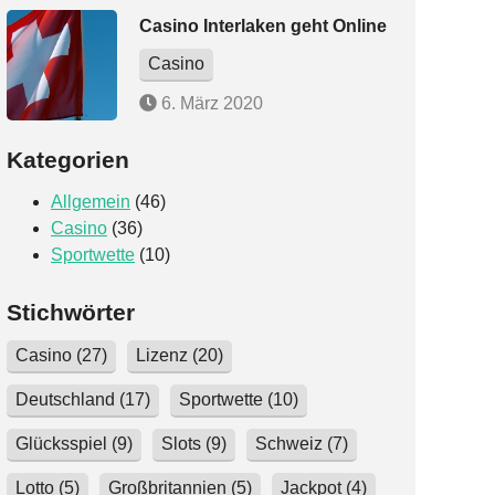
Casino Interlaken geht Online
Casino
6. März 2020
Kategorien
Allgemein
(46)
Casino
(36)
Sportwette
(10)
Stichwörter
Casino
(27)
Lizenz
(20)
Deutschland
(17)
Sportwette
(10)
Glücksspiel
(9)
Slots
(9)
Schweiz
(7)
Lotto
(5)
Großbritannien
(5)
Jackpot
(4)