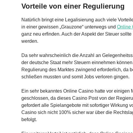
Vorteile von einer Regulierung
Natürlich bringt eine Legalisierung auch viele Vorteile
in einer gewissen „Grauzone“ unterwegs und
Online
ganz neu erfinden. Auch der Aspekt der Steuer sollt
werden.
Da sehr wahrscheinlich die Anzahl an Gelegenheitss
der deutsche Staat mehr Steuern einnehmen können.
Regulierung des Marktes zwingend erforderlich, da b
schließen mussten und somit Jobs verloren gingen.
Ein sehr bekanntes Online Casino hatte vor einigen 
geschlossen, da dieses Casino Post von der Regier
gefordert alle Spielangebote mit sofortiger Wirkung
Casino sich nicht 100% sicher war über die Rechtsla
befolgt.