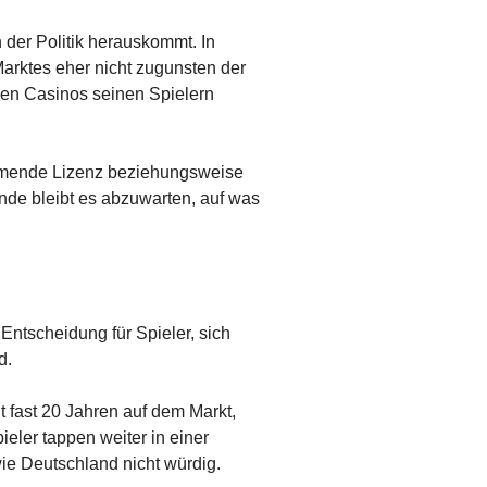
 der Politik herauskommt. In
arktes eher nicht zugunsten der
den Casinos seinen Spielern
ommende Lizenz beziehungsweise
de bleibt es abzuwarten, auf was
e Entscheidung für Spieler, sich
d.
t fast 20 Jahren auf dem Markt,
pieler tappen weiter in einer
ie Deutschland nicht würdig.