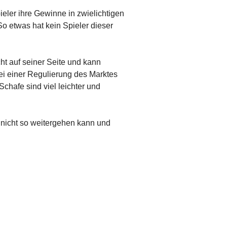
pieler ihre Gewinne in zwielichtigen
 etwas hat kein Spieler dieser
ht auf seiner Seite und kann
i einer Regulierung des Marktes
chafe sind viel leichter und
s nicht so weitergehen kann und