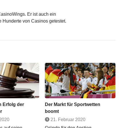
asinoWings. Er ist auch ein
re Hunderte von Casinos getestet.
 Erfolg der
Der Markt für Sportwetten
r
boomt
 2020
21. Februar 2020
s auf seine
Gründe für den Anstieg.